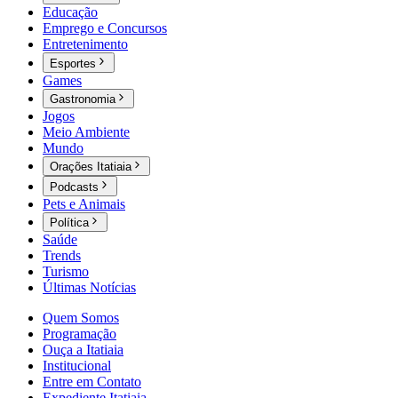
Educação
Emprego e Concursos
Entretenimento
Esportes
Games
Gastronomia
Jogos
Meio Ambiente
Mundo
Orações Itatiaia
Podcasts
Pets e Animais
Política
Saúde
Trends
Turismo
Últimas Notícias
Quem Somos
Programação
Ouça a Itatiaia
Institucional
Entre em Contato
Expediente Itatiaia