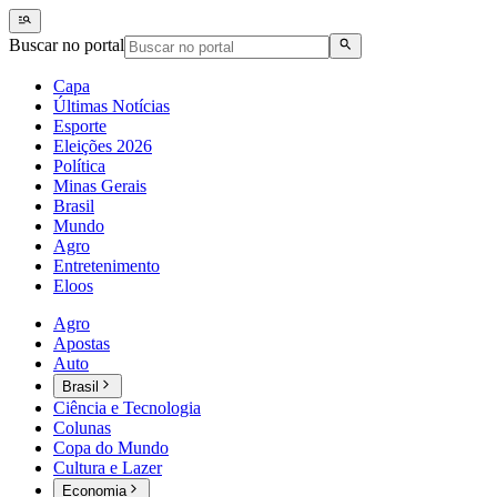
Buscar no portal
Capa
Últimas Notícias
Esporte
Eleições 2026
Política
Minas Gerais
Brasil
Mundo
Agro
Entretenimento
Eloos
Agro
Apostas
Auto
Brasil
Ciência e Tecnologia
Colunas
Copa do Mundo
Cultura e Lazer
Economia