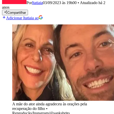
Por
Itatiaia
03/09/2023 às 19h00
•
Atualizado
há 2
anos
Compartilhar
Adicionar Itatiaia ao
A mãe do ator ainda agradeceu às orações pela
recuperação do filho
•
Reprodução/Instagram/@sanksbrito