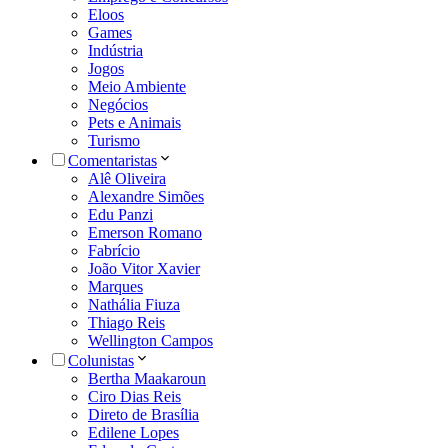
Eloos
Games
Indústria
Jogos
Meio Ambiente
Negócios
Pets e Animais
Turismo
Comentaristas
Alê Oliveira
Alexandre Simões
Edu Panzi
Emerson Romano
Fabrício
João Vitor Xavier
Marques
Nathália Fiuza
Thiago Reis
Wellington Campos
Colunistas
Bertha Maakaroun
Ciro Dias Reis
Direto de Brasília
Edilene Lopes