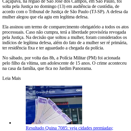
Caçapava, na região de São José dos Campos, em São Paulo, foi
solta pela Justiça no domingo (13) em audiência de custódia, de
acordo com o Tribunal de Justiça de São Paulo (TJ-SP). A defesa da
mulher alegou que ela agiu em legítima defesa.
Ela assinou um termo de comparecimento obrigatório a todos os atos
processuais. Caso não cumpra, terá a liberdade provisória revogada
pela Justiça. Na decisão que soltou a mulher, foram considerados os
indícios de legítima defesa, além do fato de a mulher ser ré primária,
ter residência fixa e ter aguardado a chegada da polícia.
No sábado, por volta das 8h, a Polícia Militar (PM) foi acionada
pelo filho da vítima, um adolescente de 15 anos. O crime aconteceu
na casa da família, que fica no Jardim Panorama.
Leia Mais
Resultado Quina 7085: veja cidades premiadas;