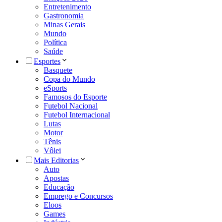
Entretenimento
Gastronomia
Minas Gerais
Mundo
Política
Saúde
Esportes
Basquete
Copa do Mundo
eSports
Famosos do Esporte
Futebol Nacional
Futebol Internacional
Lutas
Motor
Tênis
Vôlei
Mais Editorias
Auto
Apostas
Educação
Emprego e Concursos
Eloos
Games