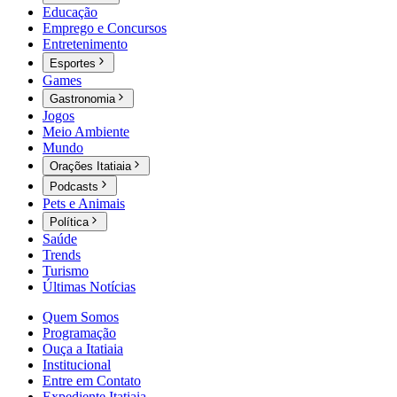
Educação
Emprego e Concursos
Entretenimento
Esportes
Games
Gastronomia
Jogos
Meio Ambiente
Mundo
Orações Itatiaia
Podcasts
Pets e Animais
Política
Saúde
Trends
Turismo
Últimas Notícias
Quem Somos
Programação
Ouça a Itatiaia
Institucional
Entre em Contato
Expediente Itatiaia