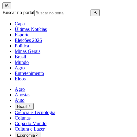
Buscar no portal
Capa
Últimas Notícias
Esporte
Eleições 2026
Política
Minas Gerais
Brasil
Mundo
Agro
Entretenimento
Eloos
Agro
Apostas
Auto
Brasil
Ciência e Tecnologia
Colunas
Copa do Mundo
Cultura e Lazer
Economia