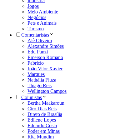
Indústria
Jogos
Meio Ambiente
Negócios
Pets e Animais
Turismo
Comentaristas
Alê Oliveira
Alexandre Simões
Edu Panzi
Emerson Romano
Fabrício
João Vitor Xavier
Marques
Nathália Fiuza
Thiago Reis
Wellington Campos
Colunistas
Bertha Maakaroun
Ciro Dias Reis
Direto de Brasília
Edilene Lopes
Eduardo Costa
Poder em Minas
Rita Mundim