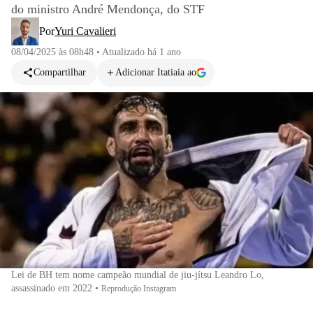
do ministro André Mendonça, do STF
Por
Yuri Cavalieri
08/04/2025 às 08h48
•
Atualizado
há 1 ano
Compartilhar
Adicionar Itatiaia ao
Lei de BH tem nome campeão mundial de jiu-jítsu Leandro Lo,
assassinado em 2022
•
Reprodução Instagram