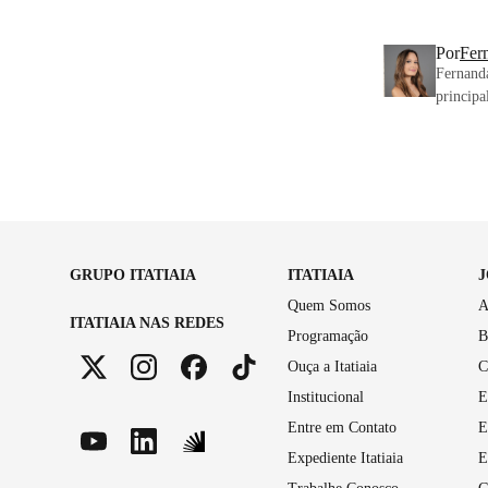
Por
Fer
Fernanda
principa
GRUPO ITATIAIA
ITATIAIA
Quem Somos
A
ITATIAIA NAS REDES
Programação
B
Ouça a Itatiaia
C
Institucional
E
Entre em Contato
E
Expediente Itatiaia
E