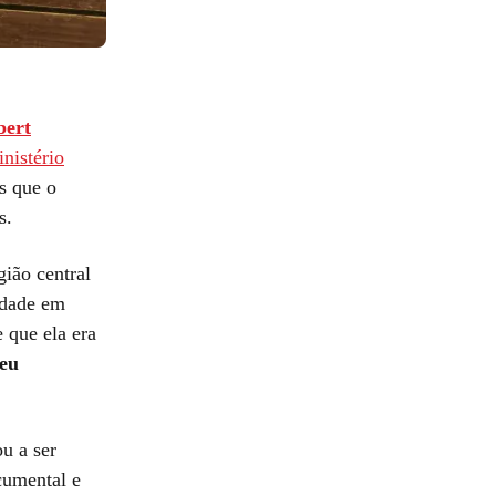
bert
nistério
s que o
s.
gião central
tidade em
 que ela era
seu
u a ser
cumental e