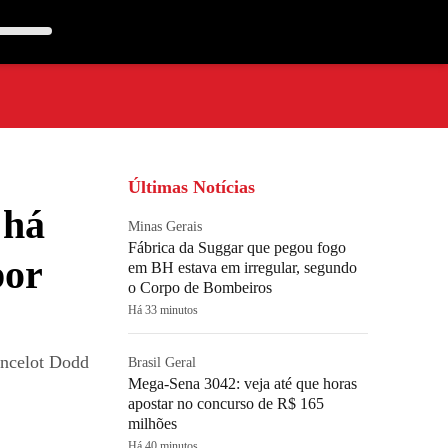
Últimas Notícias
 há
Minas Gerais
Fábrica da Suggar que pegou fogo
por
em BH estava em irregular, segundo
o Corpo de Bombeiros
Há 33 minutos
ancelot Dodd
Brasil Geral
Mega-Sena 3042: veja até que horas
apostar no concurso de R$ 165
milhões
Há 40 minutos