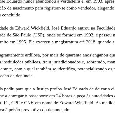
José Eduardo nunca abandonou a verdadeira e, em 1993, apre
idão de nascimento para registrar-se como vendedor, alegando
u concluído.
dade de Edward Wickfield, José Eduardo entrou na Faculdade
ade de São Paulo (USP), onde se formou em 1992, e passou 
ireito em 1995. Ele exerceu a magistratura até 2018, quando s
agrantemente ardilosa, por mais de quarenta anos enganou qu
s instituições públicas, traiu jurisdicionados e, sobretudo, man
perante, com a qual também se identifica, potencializando os 
trecho da denúncia.
 pediu para que a Justiça proíba José Eduardo de deixar a c
ime a entregar o passaporte em 24 horas e peça às autoridades
do RG, CPF e CNH em nome de Edward Wickfield. As medida
iva à prisão preventiva do denunciado.