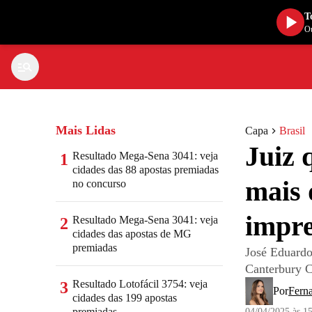
T
Ou
Mais Lidas
Capa
Brasil
Juiz 
Resultado Mega-Sena 3041: veja
1
cidades das 88 apostas premiadas
mais 
no concurso
impre
Resultado Mega-Sena 3041: veja
2
cidades das apostas de MG
premiadas
José Eduard
Canterbury C
Resultado Lotofácil 3754: veja
3
Por
Fern
cidades das 199 apostas
premiadas
04/04/2025 às 1