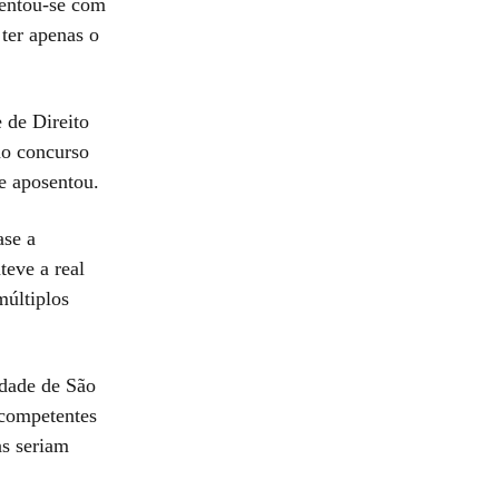
sentou-se com
 ter apenas o
 de Direito
no concurso
e aposentou.
ase a
teve a real
múltiplos
idade de São
 competentes
s seriam