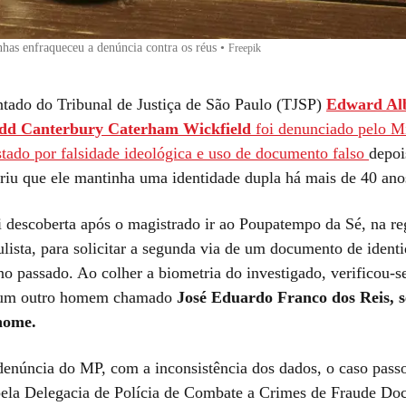
nhas enfraqueceu a denúncia contra os réus
•
Freepik
ntado do Tribunal de Justiça de São Paulo (TJSP)
Edward Al
dd Canterbury Caterham Wickfield
foi denunciado pelo Mi
stado por falsidade ideológica e uso de documento falso
depoi
riu que ele mantinha uma identidade dupla há mais de 40 ano
i descoberta após o magistrado ir ao Poupatempo da Sé, na re
ulista, para solicitar a segunda via de um documento de iden
o passado. Ao colher a biometria do investigado, verificou-se
 um outro homem chamado
José Eduardo Franco dos Reis, 
nome.
enúncia do MP, com a inconsistência dos dados, o caso passo
pela Delegacia de Polícia de Combate a Crimes de Fraude Do