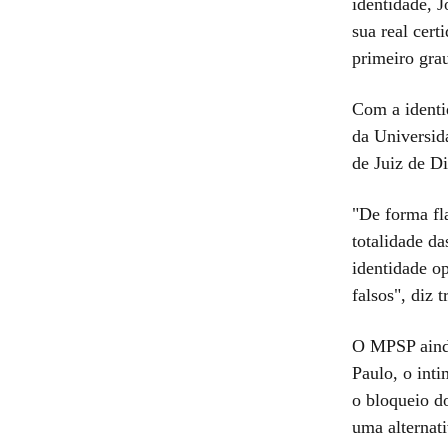
identidade, 
sua real cert
primeiro gra
Com a identi
da Universid
de Juiz de D
"De forma fl
totalidade da
identidade o
falsos", diz 
O MPSP ainda
Paulo, o int
o bloqueio 
uma alternat