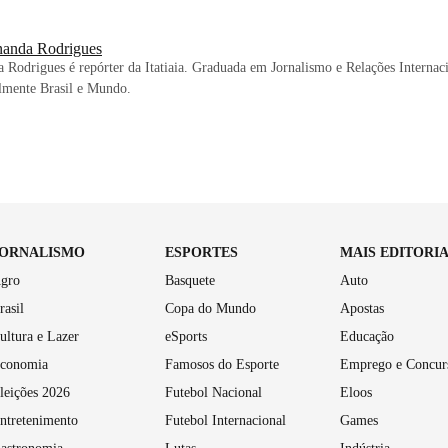
nanda Rodrigues
 Rodrigues é repórter da Itatiaia. Graduada em Jornalismo e Relações Internaci
lmente Brasil e Mundo.
JORNALISMO
ESPORTES
MAIS EDITORI
gro
Basquete
Auto
rasil
Copa do Mundo
Apostas
ultura e Lazer
eSports
Educação
conomia
Famosos do Esporte
Emprego e Concur
leições 2026
Futebol Nacional
Eloos
ntretenimento
Futebol Internacional
Games