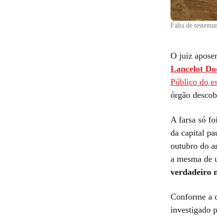
Falta de testemu
O juiz apose
Lancelot Do
Público do e
órgão descob
A farsa só fo
da capital pa
outubro do an
a mesma de
verdadeiro 
Conforme a d
investigado 