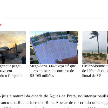
m
gar que pegou
Mega-Sena 3042: veja até que
Ciclone-bomba: 
tava em
horas apostar no concurso de
de 100km/h caus
undo o Corpo de
R$ 165 milhões
litoral de SP
 juiz é natural da cidade de Águas da Prata, no interior paulist
Franco dos Reis e José dos Reis. Apesar de ter criado uma seg