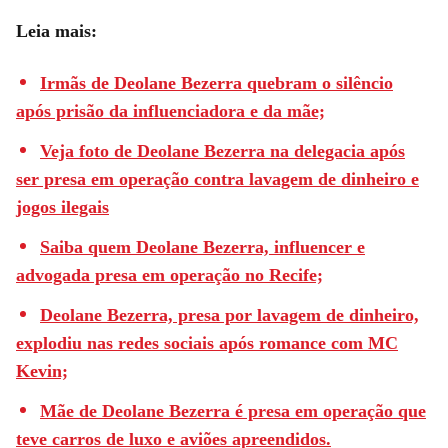
Leia mais:
Irmãs de Deolane Bezerra quebram o silêncio
após prisão da influenciadora e da mãe;
Veja foto de Deolane Bezerra na delegacia após
ser presa em operação contra lavagem de dinheiro e
jogos ilegais
Saiba quem Deolane Bezerra, influencer e
advogada presa em operação no Recife;
Deolane Bezerra, presa por lavagem de dinheiro,
explodiu nas redes sociais após romance com MC
Kevin;
Mãe de Deolane Bezerra é presa em operação que
teve carros de luxo e aviões apreendidos.