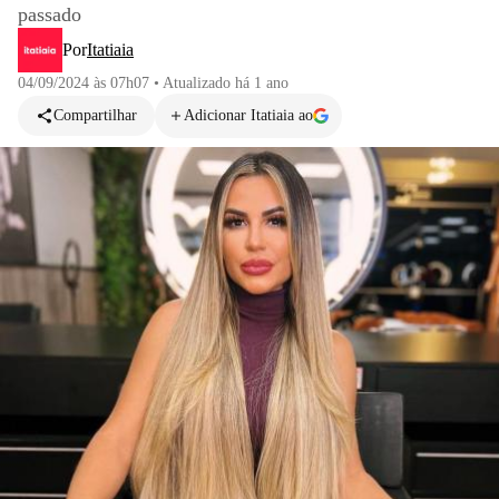
passado
Por
Itatiaia
04/09/2024 às 07h07
•
Atualizado
há 1 ano
Compartilhar
Adicionar Itatiaia ao