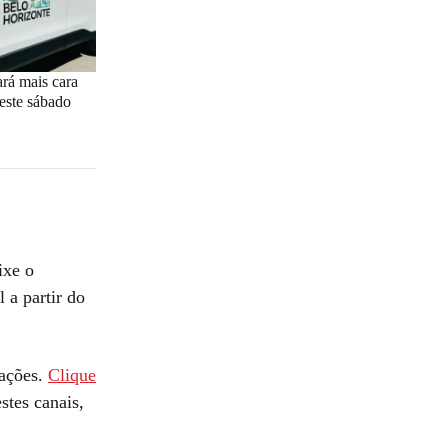
cará mais cara
este sábado
ixe o
 a partir do
tações.
Clique
stes canais,