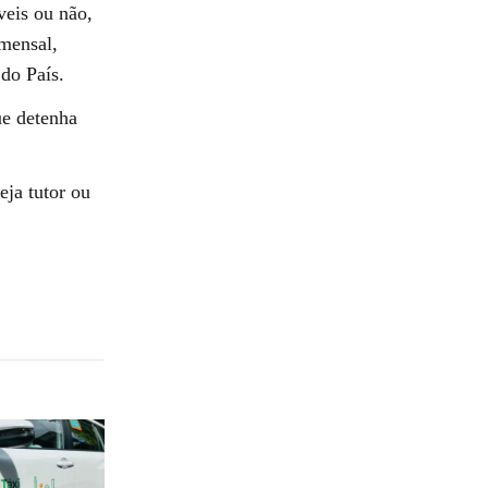
veis ou não,
 mensal,
do País.
ue detenha
eja tutor ou