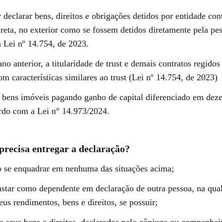
 declarar bens, direitos e obrigações detidos por entidade con
ireta, no exterior como se fossem detidos diretamente pela pes
 Lei nº 14.754, de 2023.
no anterior, a titularidade de trust e demais contratos regidos 
om características similares ao trust (Lei nº 14.754, de 2023)
 bens imóveis pagando ganho de capital diferenciado em dez
rdo com a Lei n° 14.973/2024.
recisa entregar a declaração?
se enquadrar em nenhuma das situações acima;
tar como dependente em declaração de outra pessoa, na qua
us rendimentos, bens e direitos, se possuir;
 seus bens e direitos, declarados pelo cônjuge ou companhei