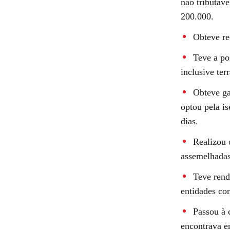
não tributáv
200.000.
Obteve re
Teve a po
inclusive te
Obteve ga
optou pela i
dias.
Realizou 
assemelhadas
Teve rend
entidades con
Passou à 
encontrava e