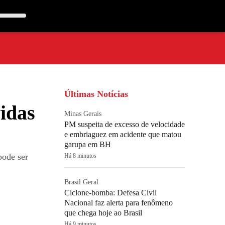
Últimas Notícias
idas
Minas Gerais
PM suspeita de excesso de velocidade
e embriaguez em acidente que matou
garupa em BH
pode ser
Há 8 minutos
Brasil Geral
Ciclone-bomba: Defesa Civil
Nacional faz alerta para fenômeno
que chega hoje ao Brasil
Há 9 minutos