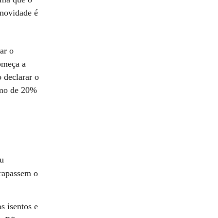
 novidade é
ar o
começa a
o declarar o
imo de 20%
eu
trapassem o
s isentos e