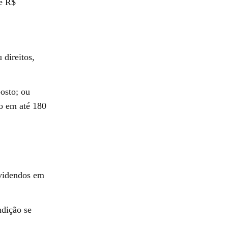
de R$
 direitos,
posto; ou
ro em até 180
ividendos em
ndição se