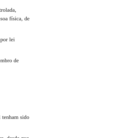
trolada,
soa física, de
por lei
embro de
l tenham sido
ro, desde que