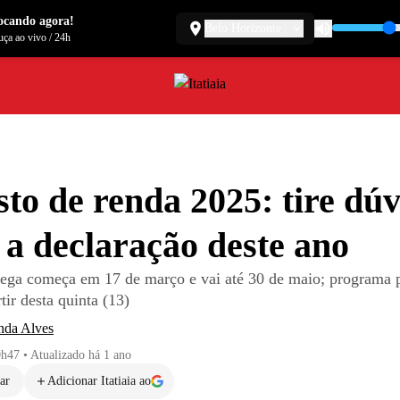
ocando agora!
Belo Horizonte
ça ao vivo
/
24h
to de renda 2025: tire dúv
 a declaração deste ano
rega começa em 17 de março e vai até 30 de maio; programa 
tir desta quinta (13)
da Alves
0h47
•
Atualizado
há 1 ano
ar
Adicionar Itatiaia ao