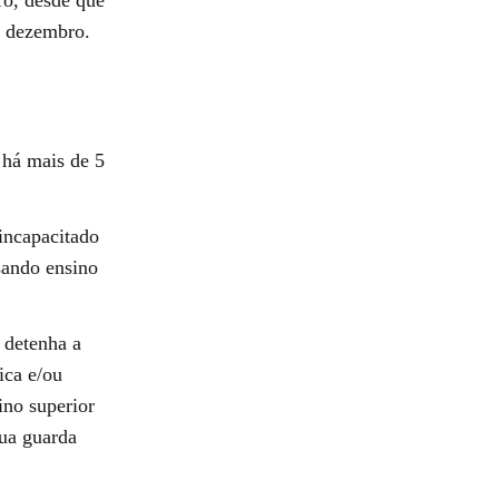
de dezembro.
 há mais de 5
incapacitado
rsando ensino
 detenha a
ica e/ou
ino superior
sua guarda