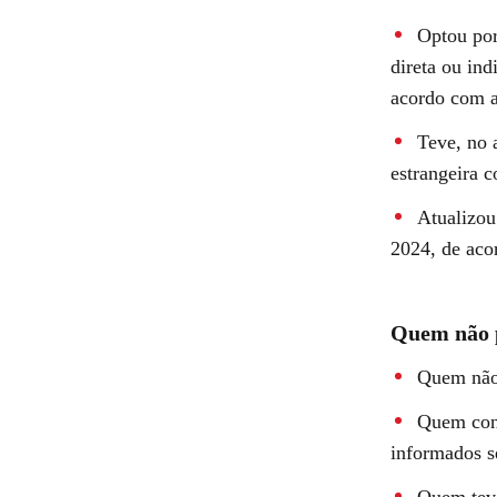
Optou por
direta ou ind
acordo com a
Teve, no a
estrangeira c
Atualizou
2024, de aco
Quem não p
Quem não 
Quem cons
informados se
Quem teve