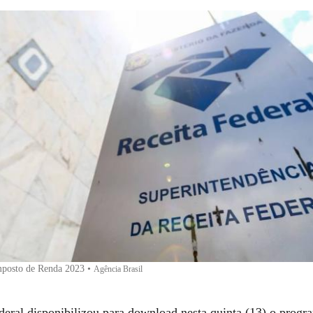
mposto de Renda 2023
•
Agência Brasil
deral disponibilizou para download nesta quinta (13) o progr