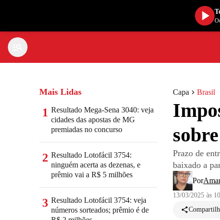
T
Ou
Mais Lidas
Capa
Brasil
Impos
Resultado Mega-Sena 3040: veja
1
cidades das apostas de MG
sobre
premiadas no concurso
Prazo de ent
Resultado Lotofácil 3754:
2
baixado a par
ninguém acerta as dezenas, e
prêmio vai a R$ 5 milhões
Por
Aman
13/03/2025 às 1
Resultado Lotofácil 3754: veja
3
números sorteados; prêmio é de
Compartilh
R$ 2 milhões