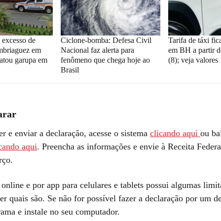
 excesso de
Ciclone-bomba: Defesa Civil
Tarifa de táxi fi
embriaguez em
Nacional faz alerta para
em BH a partir d
atou garupa em
fenômeno que chega hoje ao
(8); veja valores
Brasil
arar
er e enviar a declaração, acesse o sistema
clicando aqui
ou ba
icando aqui
. Preencha as informações e envie à Receita Federal
rço.
online e por app para celulares e tablets possui algumas limi
er quais são. Se não for possível fazer a declaração por um de
rama e instale no seu computador.