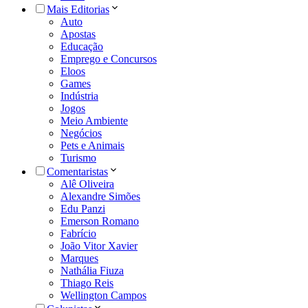
Mais Editorias
Auto
Apostas
Educação
Emprego e Concursos
Eloos
Games
Indústria
Jogos
Meio Ambiente
Negócios
Pets e Animais
Turismo
Comentaristas
Alê Oliveira
Alexandre Simões
Edu Panzi
Emerson Romano
Fabrício
João Vitor Xavier
Marques
Nathália Fiuza
Thiago Reis
Wellington Campos