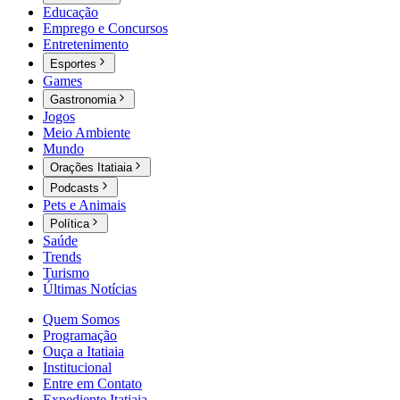
Educação
Emprego e Concursos
Entretenimento
Esportes
Games
Gastronomia
Jogos
Meio Ambiente
Mundo
Orações Itatiaia
Podcasts
Pets e Animais
Política
Saúde
Trends
Turismo
Últimas Notícias
Quem Somos
Programação
Ouça a Itatiaia
Institucional
Entre em Contato
Expediente Itatiaia