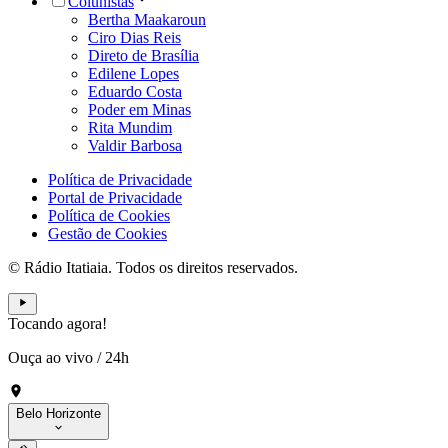
Colunistas
Bertha Maakaroun
Ciro Dias Reis
Direto de Brasília
Edilene Lopes
Eduardo Costa
Poder em Minas
Rita Mundim
Valdir Barbosa
Política de Privacidade
Portal de Privacidade
Política de Cookies
Gestão de Cookies
© Rádio Itatiaia. Todos os direitos reservados.
Tocando agora!
Ouça ao vivo
/
24h
Belo Horizonte