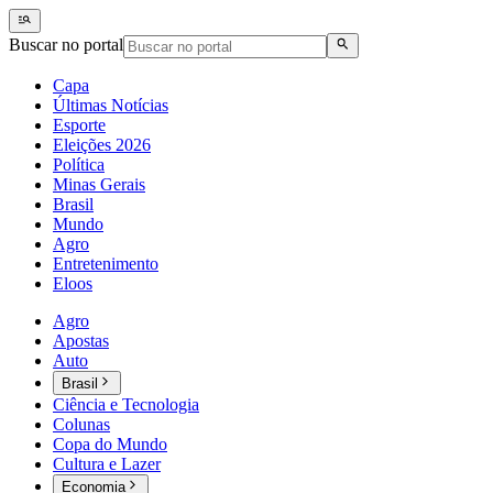
Buscar no portal
Capa
Últimas Notícias
Esporte
Eleições 2026
Política
Minas Gerais
Brasil
Mundo
Agro
Entretenimento
Eloos
Agro
Apostas
Auto
Brasil
Ciência e Tecnologia
Colunas
Copa do Mundo
Cultura e Lazer
Economia