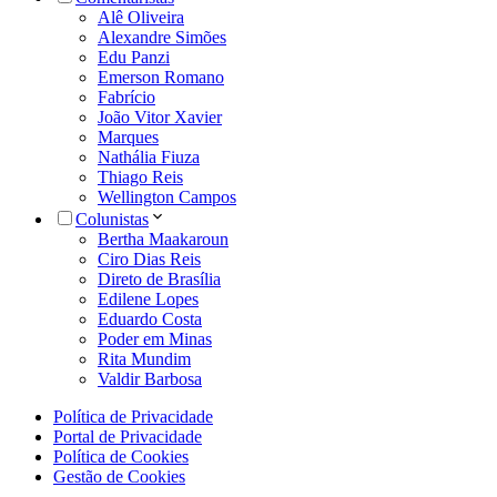
Alê Oliveira
Alexandre Simões
Edu Panzi
Emerson Romano
Fabrício
João Vitor Xavier
Marques
Nathália Fiuza
Thiago Reis
Wellington Campos
Colunistas
Bertha Maakaroun
Ciro Dias Reis
Direto de Brasília
Edilene Lopes
Eduardo Costa
Poder em Minas
Rita Mundim
Valdir Barbosa
Política de Privacidade
Portal de Privacidade
Política de Cookies
Gestão de Cookies