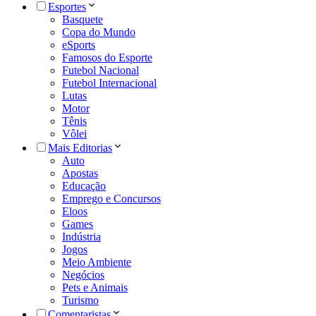
Esportes
Basquete
Copa do Mundo
eSports
Famosos do Esporte
Futebol Nacional
Futebol Internacional
Lutas
Motor
Tênis
Vôlei
Mais Editorias
Auto
Apostas
Educação
Emprego e Concursos
Eloos
Games
Indústria
Jogos
Meio Ambiente
Negócios
Pets e Animais
Turismo
Comentaristas