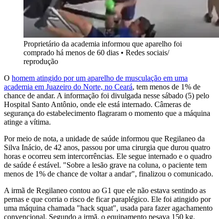
Proprietário da academia informou que aparelho foi
comprado há menos de 60 dias
•
Redes sociais/
reprodução
O
homem atingido por um aparelho de musculação em uma
academia em Juazeiro do Norte, no Ceará
, tem menos de 1% de
chance de andar. A informação foi divulgada nesse sábado (5) pelo
Hospital Santo Antônio, onde ele está internado. Câmeras de
segurança do estabelecimento flagraram o momento que a máquina
atinge a vítima.
Por meio de nota, a unidade de saúde informou que Regilaneo da
Silva Inácio, de 42 anos, passou por uma cirurgia que durou quatro
horas e ocorreu sem intercorrências. Ele segue internado e o quadro
de saúde é estável. "Sobre a lesão grave na coluna, o paciente tem
menos de 1% de chance de voltar a andar", finalizou o comunicado.
A irmã de Regilaneo contou ao G1 que ele não estava sentindo as
pernas e que corria o risco de ficar paraplégico. Ele foi atingido por
uma máquina chamada "hack squat", usada para fazer agachamento
convencional. Segundo a irmã, o equipamento pesava 150 kg.