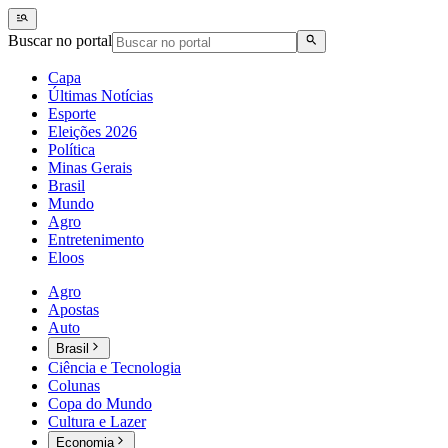
Buscar no portal
Capa
Últimas Notícias
Esporte
Eleições 2026
Política
Minas Gerais
Brasil
Mundo
Agro
Entretenimento
Eloos
Agro
Apostas
Auto
Brasil
Ciência e Tecnologia
Colunas
Copa do Mundo
Cultura e Lazer
Economia