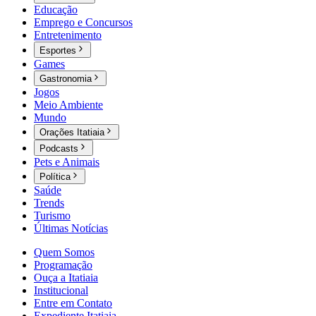
Educação
Emprego e Concursos
Entretenimento
Esportes
Games
Gastronomia
Jogos
Meio Ambiente
Mundo
Orações Itatiaia
Podcasts
Pets e Animais
Política
Saúde
Trends
Turismo
Últimas Notícias
Quem Somos
Programação
Ouça a Itatiaia
Institucional
Entre em Contato
Expediente Itatiaia