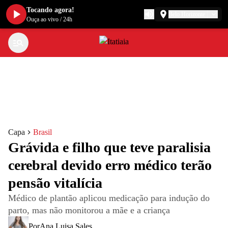
Tocando agora!
Belo Horizonte
Ouça ao vivo
/
24h
Capa
Brasil
Grávida e filho que teve paralisia
cerebral devido erro médico terão
pensão vitalícia
Médico de plantão aplicou medicação para indução do
parto, mas não monitorou a mãe e a criança
Por
Ana Luisa Sales