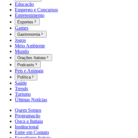
Educação
Emprego e Concursos
Entretenimento
Esportes
Games
Gastronomia
Jogos
Meio Ambiente
Mundo
Orações Itatiaia
Podcasts
Pets e Animais
Política
Saúde
Trends
Turismo
Últimas Notícias
Quem Somos
Programação
Ouça a Itatiaia
Institucional
Entre em Contato
Expediente Itatiaia