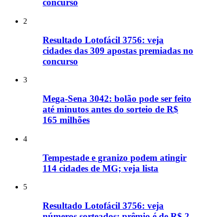
concurso
2
Resultado Lotofácil 3756: veja
cidades das 309 apostas premiadas no
concurso
3
Mega-Sena 3042: bolão pode ser feito
até minutos antes do sorteio de R$
165 milhões
4
Tempestade e granizo podem atingir
114 cidades de MG; veja lista
5
Resultado Lotofácil 3756: veja
números sorteados; prêmio é de R$ 2