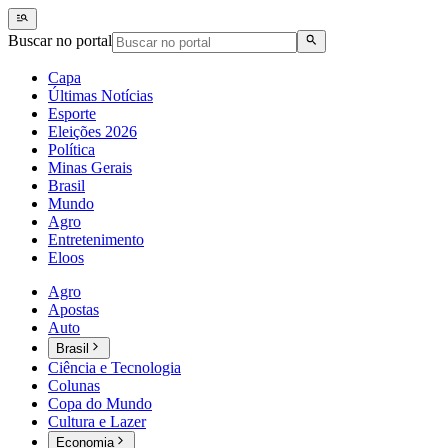
Buscar no portal
Capa
Últimas Notícias
Esporte
Eleições 2026
Política
Minas Gerais
Brasil
Mundo
Agro
Entretenimento
Eloos
Agro
Apostas
Auto
Brasil
Ciência e Tecnologia
Colunas
Copa do Mundo
Cultura e Lazer
Economia