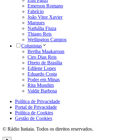
Edu Panzi
Emerson Romano
Fabrício
João Vitor Xavier
Marques
Nathália Fiuza
Thiago Reis
Wellington Campos
Colunistas
Bertha Maakaroun
Ciro Dias Reis
Direto de Brasília
Edilene Lopes
Eduardo Costa
Poder em Minas
Rita Mundim
Valdir Barbosa
Política de Privacidade
Portal de Privacidade
Política de Cookies
Gestão de Cookies
© Rádio Itatiaia. Todos os direitos reservados.