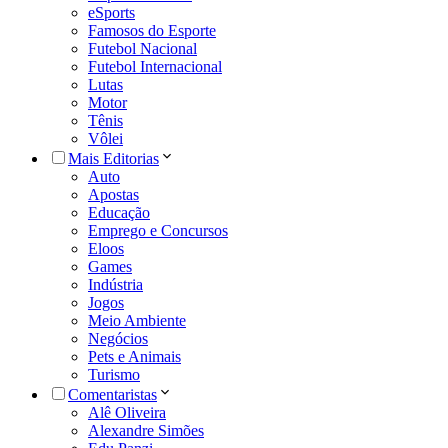
eSports
Famosos do Esporte
Futebol Nacional
Futebol Internacional
Lutas
Motor
Tênis
Vôlei
Mais Editorias
Auto
Apostas
Educação
Emprego e Concursos
Eloos
Games
Indústria
Jogos
Meio Ambiente
Negócios
Pets e Animais
Turismo
Comentaristas
Alê Oliveira
Alexandre Simões