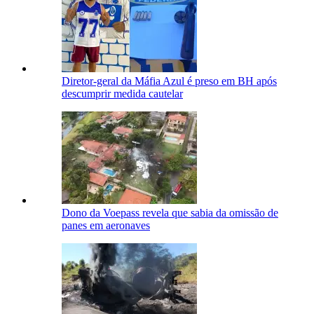
Diretor-geral da Máfia Azul é preso em BH após
descumprir medida cautelar
Dono da Voepass revela que sabia da omissão de
panes em aeronaves