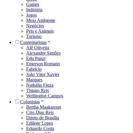
Games
Indústria
Jogos
Meio Ambiente
Negócios
Pets e Animais
Turismo
Comentaristas
Alê Oliveira
Alexandre Simões
Edu Panzi
Emerson Romano
Fabrício
João Vitor Xavier
Marques
Nathália Fiuza
Thiago Reis
Wellington Campos
Colunistas
Bertha Maakaroun
Ciro Dias Reis
Direto de Brasília
Edilene Lopes
Eduardo Costa