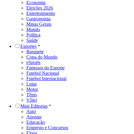
Economia
Eleições 2026
Entretenimento
Gastronomia
Minas Gerais
Mundo
Política
Saúde
Esportes
Basquete
Copa do Mundo
eSports
Famosos do Esporte
Futebol Nacional
Futebol Internacional
Lutas
Motor
Tênis
Vôlei
Mais Editorias
Auto
Apostas
Educação
Emprego e Concursos
Eloos