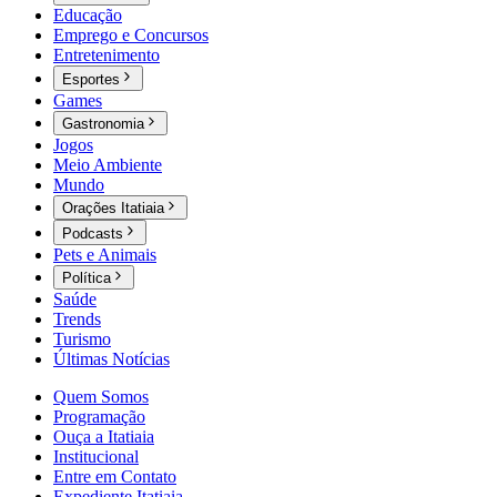
Educação
Emprego e Concursos
Entretenimento
Esportes
Games
Gastronomia
Jogos
Meio Ambiente
Mundo
Orações Itatiaia
Podcasts
Pets e Animais
Política
Saúde
Trends
Turismo
Últimas Notícias
Quem Somos
Programação
Ouça a Itatiaia
Institucional
Entre em Contato
Expediente Itatiaia