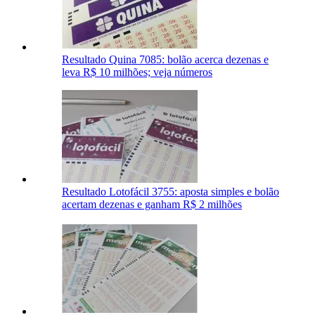
Resultado Quina 7085: bolão acerca dezenas e
leva R$ 10 milhões; veja números
Resultado Lotofácil 3755: aposta simples e bolão
acertam dezenas e ganham R$ 2 milhões