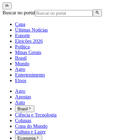
Buscar no portal
Capa
Últimas Notícias
Esporte
Eleições 2026
Política
Minas Gerais
Brasil
Mundo
Agro
Entretenimento
Eloos
Agro
Apostas
Auto
Brasil
Ciência e Tecnologia
Colunas
Copa do Mundo
Cultura e Lazer
Economia