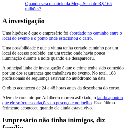
Quando será o sorteio da Mega-Sena de R$ 165
milhões?
A investigação
Uma hipótese é que o empresário foi
abordado no caminho entre o
local do evento e o ponto onde estacionou o carro
.
Uma possibilidade é que a vítima tenha cortado caminho por um
local de acesso proibido, em um trecho onde havia pouca
iluminação durante a noite quando ele desapareceu.
A principal linha de investigação é que o crime tenha sido cometido
por um dos seguranças que trabalhava no evento. No total, 188
profissionais de segurança estavam no autódromo na data.
O óbito aconteceu de 24 a 48 horas antes da descoberta do corpo.
Além de concluir que Adalberto morreu asfixiado, o
laudo apontou
que ele sofreu escoriações no pescoço e no joelho
. Esse último
ferimento aconteceu quando ele ainda estava vivo.
Empresário não tinha inimigos, diz
família