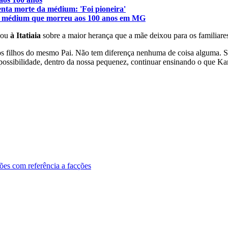
enta morte da médium: 'Foi pioneira'
omão, médium que morreu aos 100 anos em MG
alou
à Itatiaia
sobre a maior herança que a mãe deixou para os familiar
dos filhos do mesmo Pai. Não tem diferença nenhuma de coisa alguma. S
possibilidade, dentro da nossa pequenez, continuar ensinando o que Kar
ões com referência a facções