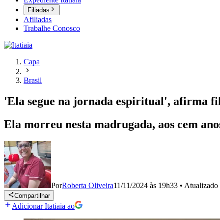
Filiadas
Afiliadas
Trabalhe Conosco
Capa
Brasil
'Ela segue na jornada espiritual', afirma 
Ela morreu nesta madrugada, aos cem ano
Por
Roberta Oliveira
11/11/2024 às 19h33
•
Atualizado
Compartilhar
Adicionar Itatiaia ao