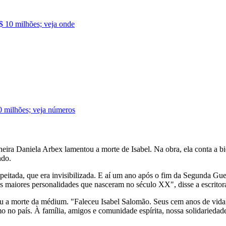
$ 10 milhões; veja onde
0 milhões; veja números
ineira Daniela Arbex lamentou a morte de Isabel. Na obra, ela conta a bio
ndo.
speitada, que era invisibilizada. E aí um ano após o fim da Segunda Gu
s maiores personalidades que nasceram no século XX", disse a escritora 
 a morte da médium. "Faleceu Isabel Salomão. Seus cem anos de vida r
o país. À família, amigos e comunidade espírita, nossa solidariedade",