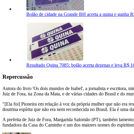
Bolão de cidade na Grande BH acerta a quina e ganha R
Resultado Quina 7085: bolão acerta dezenas e leva R$ 1
Repercussão
Autora do livro 'Os dois mundos de Isabel', a jornalista e escritora, m
Juiz de Fora, na Zona da Mata, e de várias cidades do Brasil e do mu
"[Ela foi] Pioneira em relação à voz da própria mulher que não era re
doutrina espírita que não era nem reconhecida no Brasil. Ela é uma da
A prefeita de Juiz de Fora, Margarida Salomão (PT), também lamentou
fundadora da Casa do Caminho e um dos maiores nomes do espiritismo n