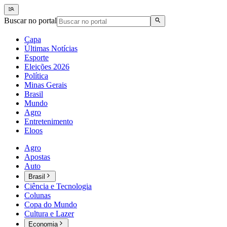
Buscar no portal
Capa
Últimas Notícias
Esporte
Eleições 2026
Política
Minas Gerais
Brasil
Mundo
Agro
Entretenimento
Eloos
Agro
Apostas
Auto
Brasil
Ciência e Tecnologia
Colunas
Copa do Mundo
Cultura e Lazer
Economia