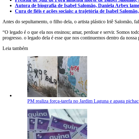
Autora de biografia de Isabel Salomão, Daniela Arbex lam
Cura de fiéis e ações sociais: a trajetória de Isabel Sal
Antes do sepultamento, o filho dela, o artista plástico Iriê Salomão, f
“O legado é o que ela nos ensinou; amar, perdoar e servir. Somos to
progresso. o legado dela é esse que nos continuemos dentro da nossa 
Leia também
PM realiza força-tarefa no Jardim Laguna e apaga pichaç