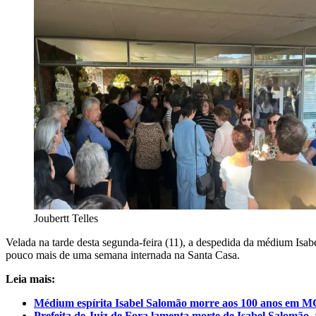
Joubertt Telles
Velada na tarde desta segunda-feira (11), a despedida da médium Isa
pouco mais de uma semana internada na Santa Casa.
Leia mais:
Médium espírita Isabel Salomão morre aos 100 anos em M
Prefeita de Juiz de Fora lamenta morte de Isabel Salomão,