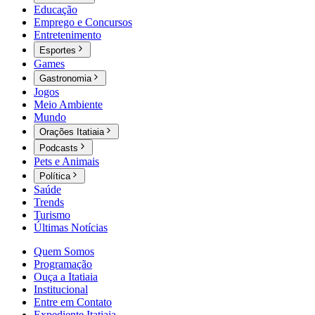
Educação
Emprego e Concursos
Entretenimento
Esportes
Games
Gastronomia
Jogos
Meio Ambiente
Mundo
Orações Itatiaia
Podcasts
Pets e Animais
Política
Saúde
Trends
Turismo
Últimas Notícias
Quem Somos
Programação
Ouça a Itatiaia
Institucional
Entre em Contato
Expediente Itatiaia