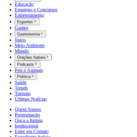
Educação
Emprego e Concursos
Entretenimento
Esportes
Games
Gastronomia
Jogos
Meio Ambiente
Mundo
Orações Itatiaia
Podcasts
Pets e Animais
Política
Saúde
Trends
Turismo
Últimas Notícias
Quem Somos
Programação
Ouça a Itatiaia
Institucional
Entre em Contato
Expediente Itatiaia