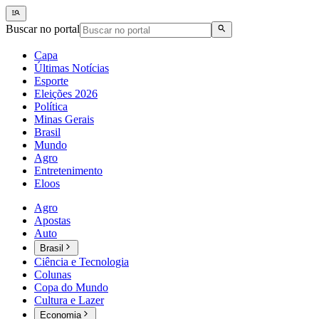
Buscar no portal
Capa
Últimas Notícias
Esporte
Eleições 2026
Política
Minas Gerais
Brasil
Mundo
Agro
Entretenimento
Eloos
Agro
Apostas
Auto
Brasil
Ciência e Tecnologia
Colunas
Copa do Mundo
Cultura e Lazer
Economia