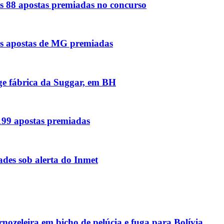
s 88 apostas premiadas no concurso
as apostas de MG premiadas
nge fábrica da Suggar, em BH
 199 apostas premiadas
des sob alerta do Inmet
ozeleira em bicho de pelúcia e fuga para Bolívia