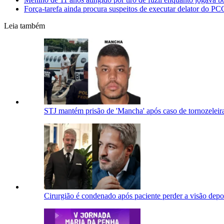
Força-tarefa ainda procura suspeitos de executar delator do P
Leia também
STJ mantém prisão de 'Mancha' após caso de tornozeleira
Cirurgião é condenado após paciente perder a visão depo