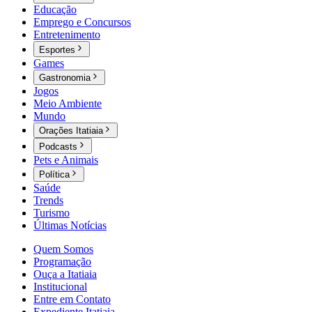
Educação
Emprego e Concursos
Entretenimento
Esportes
Games
Gastronomia
Jogos
Meio Ambiente
Mundo
Orações Itatiaia
Podcasts
Pets e Animais
Política
Saúde
Trends
Turismo
Últimas Notícias
Quem Somos
Programação
Ouça a Itatiaia
Institucional
Entre em Contato
Expediente Itatiaia