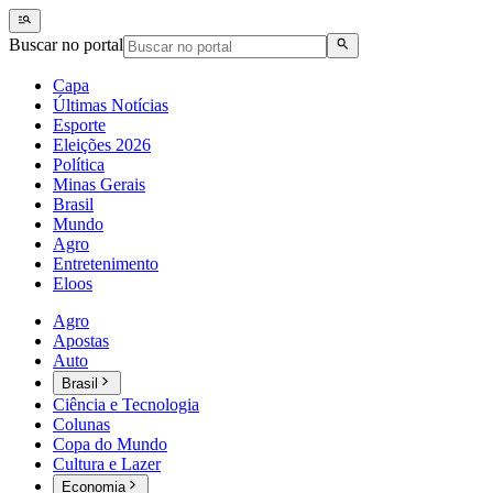
Buscar no portal
Capa
Últimas Notícias
Esporte
Eleições 2026
Política
Minas Gerais
Brasil
Mundo
Agro
Entretenimento
Eloos
Agro
Apostas
Auto
Brasil
Ciência e Tecnologia
Colunas
Copa do Mundo
Cultura e Lazer
Economia