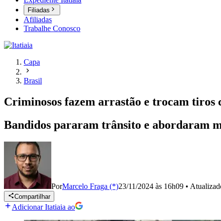
Filiadas
Afiliadas
Trabalhe Conosco
Capa
Brasil
Criminosos fazem arrastão e trocam tiros 
Bandidos pararam trânsito e abordaram mo
Por
Marcelo Fraga (*)
23/11/2024 às 16h09
•
Atualiza
Compartilhar
Adicionar Itatiaia ao