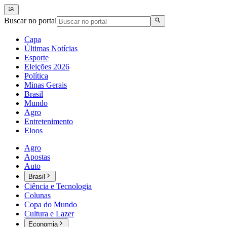
Buscar no portal
Capa
Últimas Notícias
Esporte
Eleições 2026
Política
Minas Gerais
Brasil
Mundo
Agro
Entretenimento
Eloos
Agro
Apostas
Auto
Brasil
Ciência e Tecnologia
Colunas
Copa do Mundo
Cultura e Lazer
Economia