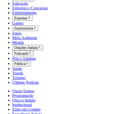
Educação
Emprego e Concursos
Entretenimento
Esportes
Games
Gastronomia
Jogos
Meio Ambiente
Mundo
Orações Itatiaia
Podcasts
Pets e Animais
Política
Saúde
Trends
Turismo
Últimas Notícias
Quem Somos
Programação
Ouça a Itatiaia
Institucional
Entre em Contato
Expediente Itatiaia