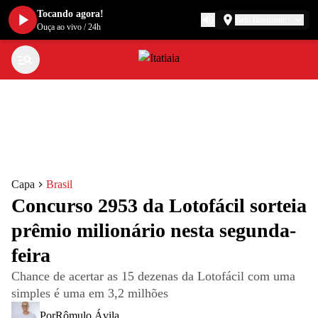
Tocando agora!
Belo Horizonte
Ouça ao vivo
/
24h
Capa
Brasil
Concurso 2953 da Lotofácil sorteia
prêmio milionário nesta segunda-
feira
Chance de acertar as 15 dezenas da Lotofácil com uma
simples é uma em 3,2 milhões
Por
Rômulo Ávila