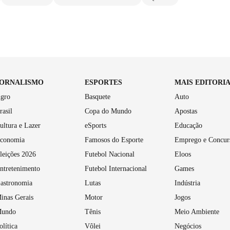
JORNALISMO
ESPORTES
MAIS EDITORI
gro
Basquete
Auto
rasil
Copa do Mundo
Apostas
ultura e Lazer
eSports
Educação
conomia
Famosos do Esporte
Emprego e Concur
leições 2026
Futebol Nacional
Eloos
ntretenimento
Futebol Internacional
Games
astronomia
Lutas
Indústria
inas Gerais
Motor
Jogos
undo
Tênis
Meio Ambiente
olítica
Vôlei
Negócios