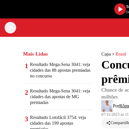
T
Ou
Mais Lidas
Capa
Brasil
Concu
Resultado Mega-Sena 3041: veja
1
cidades das 88 apostas premiadas
prêmi
no concurso
Chance de ac
Resultado Mega-Sena 3041: veja
2
milhões
cidades das apostas de MG
premiadas
Por
Rômu
07/11/2023 às 1
Resultado Lotofácil 3754: veja
3
cidades das 199 apostas
Compartilh
premiadas