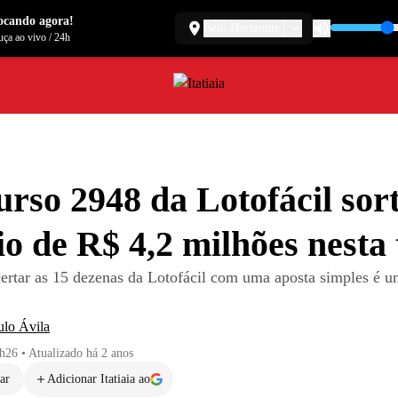
ocando agora!
Belo Horizonte
ça ao vivo
/
24h
rso 2948 da Lotofácil sort
o de R$ 4,2 milhões nesta 
ertar as 15 dezenas da Lotofácil com uma aposta simples é 
lo Ávila
1h26
•
Atualizado
há 2 anos
ar
Adicionar Itatiaia ao