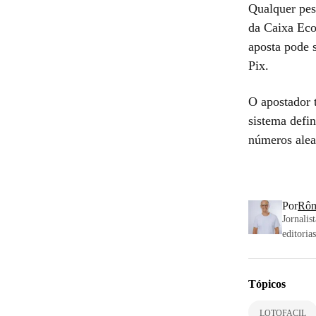
Qualquer pes
da Caixa Eco
aposta pode s
Pix.
O apostador 
sistema defi
números alea
Por
Rôm
Jornalis
editoria
Tópicos
LOTOFACIL