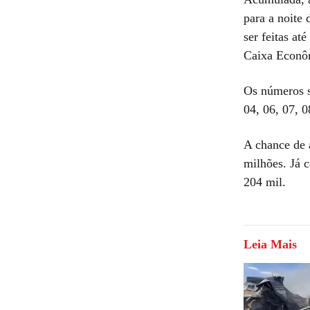
para a noite 
ser feitas at
Caixa Econôm
Os números so
04, 06, 07, 0
A chance de 
milhões. Já 
204 mil.
Leia Mais