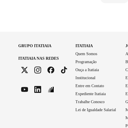
GRUPO ITATIAIA
ITATIAIA
Quem Somos
A
ITATIAIA NAS REDES
Programação
B
Ouça a Itatiaia
C
Institucional
E
Entre em Contato
E
Expediente Itatiaia
E
Trabalhe Conosco
G
Lei de Igualdade Salarial
M
M
P