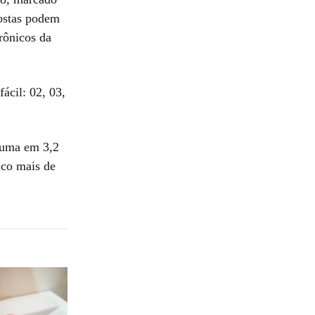
stas podem
trônicos da
ácil: 02, 03,
 uma em 3,2
uco mais de