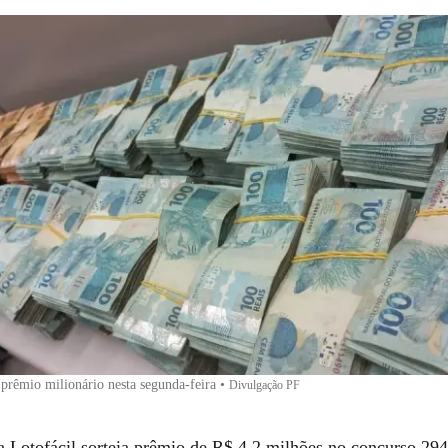
a prêmio milionário nesta segunda-feira
•
Divulgação PF
 Lotofácil sorteia prêmio de R$ 4,2 milhões no concurso 29