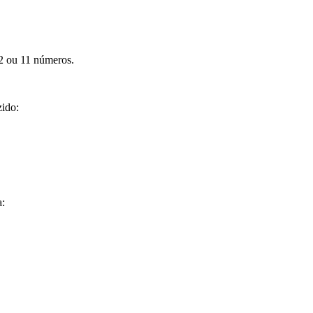
2 ou 11 números.
zido:
a: