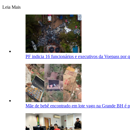
Leia Mais
PF indicia 16 funcionários e executivos da Voepass por 
Mãe de bebê encontrado em lote vago na Grande BH é pre