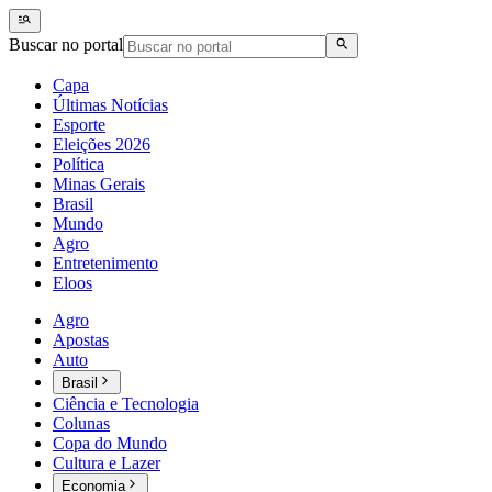
Buscar no portal
Capa
Últimas Notícias
Esporte
Eleições 2026
Política
Minas Gerais
Brasil
Mundo
Agro
Entretenimento
Eloos
Agro
Apostas
Auto
Brasil
Ciência e Tecnologia
Colunas
Copa do Mundo
Cultura e Lazer
Economia