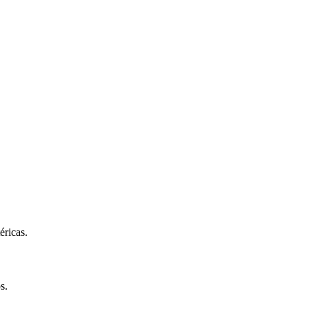
éricas.
s.