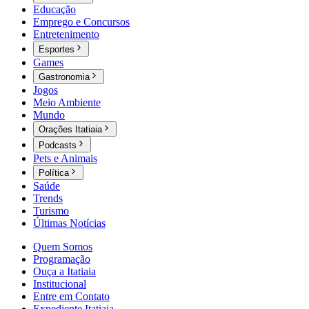
Educação
Emprego e Concursos
Entretenimento
Esportes
Games
Gastronomia
Jogos
Meio Ambiente
Mundo
Orações Itatiaia
Podcasts
Pets e Animais
Política
Saúde
Trends
Turismo
Últimas Notícias
Quem Somos
Programação
Ouça a Itatiaia
Institucional
Entre em Contato
Expediente Itatiaia