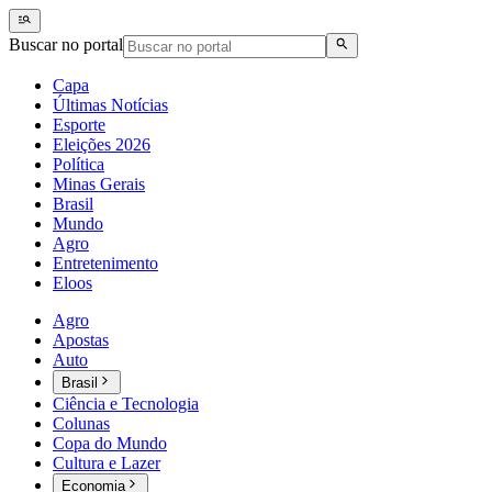
Buscar no portal
Capa
Últimas Notícias
Esporte
Eleições 2026
Política
Minas Gerais
Brasil
Mundo
Agro
Entretenimento
Eloos
Agro
Apostas
Auto
Brasil
Ciência e Tecnologia
Colunas
Copa do Mundo
Cultura e Lazer
Economia