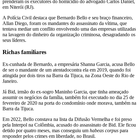
prenderam os executores do homicídio do advogado Carlos Daniel,
em Niterói (RJ).
A Polícia Civil destaca que Bernardo Bello e seu braço financeiro,
Allan Diego, foram os mandantes do assassinato da vítima, que
tentava mediar um conflito envolvendo uma das empresas utilizadas
na lavagem do dinheiro da organização criminosa, desagradando os
seus líderes.
Richas familiares
Ex-cunhada de Bernardo, a empresária Shanna Garcia, acusa Bello
de ser o mandante de um atentadocontra ela em 2019, quando foi
atingida por dois tiros na Barra da Tijuca, na Zona Oeste do Rio de
Janeiro.
Já Bid, irmão do ex-sogro Maninho Garcia, que tinha ameaçado
assumir os negócios da família, também foi executado no dia 25 de
fevereiro de 2020 na porta do condomínio onde morava, também na
Barra da Tijuca.
Em 2022, Bello constava na lista da Difusão Vermelha e foi preso
pela Interpol na Colômbia, acusado do assassinato de Bid. Ele ficou
detido por quatro meses, mas conseguiu um
habeas corpus
para
responder pelos crimes em liberdade, no Brasil.