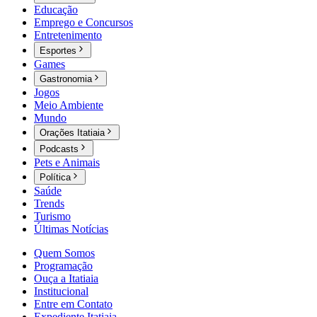
Educação
Emprego e Concursos
Entretenimento
Esportes
Games
Gastronomia
Jogos
Meio Ambiente
Mundo
Orações Itatiaia
Podcasts
Pets e Animais
Política
Saúde
Trends
Turismo
Últimas Notícias
Quem Somos
Programação
Ouça a Itatiaia
Institucional
Entre em Contato
Expediente Itatiaia