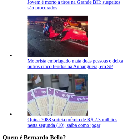
Jovem é morto a tiros na Grande BH; suspeitos
são procurados
Motorista embriagado mata duas pessoas e deixa
outros cinco feridos na Anhanguera, em SP
Quina 7088 sorteia prêmio de R$ 2,3 milhões
nesta segunda (10); saiba como jogar
Quem é Bernardo Bello?