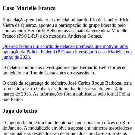
Caso Marielle Franco
Em delação premiada, o ex-policial militar do Rio de Janeiro, Élcio
Vieira de Queiroz, apontou a participação do grupo liderado pelo
contraventor Bernardo Bello no assassinato da vereadora Marielle
Franco (PSOL-RJ) e do motorista Anderson Gomes.
Queiroz fechou um acordo de delação premiada que motivou uma
operação da Polícia Federal (PF) para investigar o caso Marielle, em
junho de 2023.
O delator contou aos investigadores que Bernardo Bello forneceu
um telefone a Ronnie Lessa antes do assassinato.
O chefe da segurança do bicheiro, José Carlos Roque Barboza, teria
fornecido o carro Cobalt, usado no dia do assassinato, em 14 de
março de 2018. As informações foram publicadas pelo jornal Folha
São Paulo.
Jogo do bicho
O jogo do bicho é um tipo de loteria clandestina com raízes no Rio
de Janeiro. A modalidade envolve a aposta em números associados a
um animal e os resultados são determinados com base em sorteios