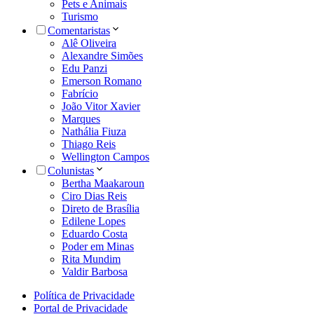
Pets e Animais
Turismo
Comentaristas
Alê Oliveira
Alexandre Simões
Edu Panzi
Emerson Romano
Fabrício
João Vitor Xavier
Marques
Nathália Fiuza
Thiago Reis
Wellington Campos
Colunistas
Bertha Maakaroun
Ciro Dias Reis
Direto de Brasília
Edilene Lopes
Eduardo Costa
Poder em Minas
Rita Mundim
Valdir Barbosa
Política de Privacidade
Portal de Privacidade