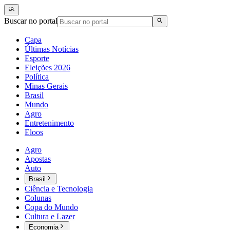
Buscar no portal
Capa
Últimas Notícias
Esporte
Eleições 2026
Política
Minas Gerais
Brasil
Mundo
Agro
Entretenimento
Eloos
Agro
Apostas
Auto
Brasil
Ciência e Tecnologia
Colunas
Copa do Mundo
Cultura e Lazer
Economia