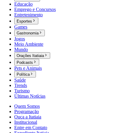
Educação
Emprego e Concursos
Entretenimento
Esportes
Games
Gastronomia
Jogos
Meio Ambiente
Mundo
Orações Itatiaia
Podcasts
Pets e Animais
Política
Saúde
Trends
Turismo
Últimas Notícias
Quem Somos
Programação
Ouça a Itatiaia
Institucional
Entre em Contato
Expediente Itatiaia