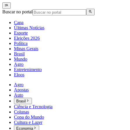
Buscar no portal
Capa
Últimas Notícias
Esporte
Eleições 2026
Política
Minas Gerais
Brasil
Mundo
Agro
Entretenimento
Eloos
Agro
Apostas
Auto
Brasil
Ciência e Tecnologia
Colunas
Copa do Mundo
Cultura e Lazer
Economia