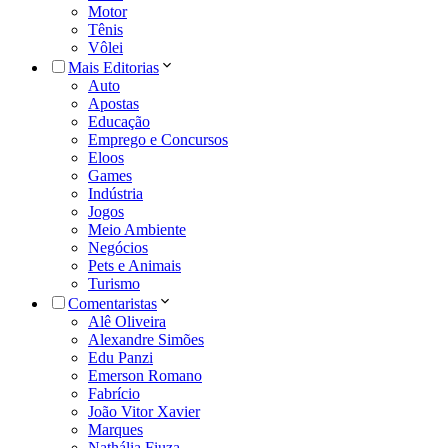
Motor
Tênis
Vôlei
Mais Editorias
Auto
Apostas
Educação
Emprego e Concursos
Eloos
Games
Indústria
Jogos
Meio Ambiente
Negócios
Pets e Animais
Turismo
Comentaristas
Alê Oliveira
Alexandre Simões
Edu Panzi
Emerson Romano
Fabrício
João Vitor Xavier
Marques
Nathália Fiuza