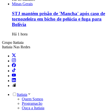
Minas Gerais
STJ mantém prisão de 'Mancha' após caso de
tornozeleira em bicho de pelúcia e fuga para
Bolívia
Há 1 hora
Grupo Itatiaia
Itatiaia Nas Redes
Itatiaia
Quem Somos
Programação
Ouça a Itatiaia