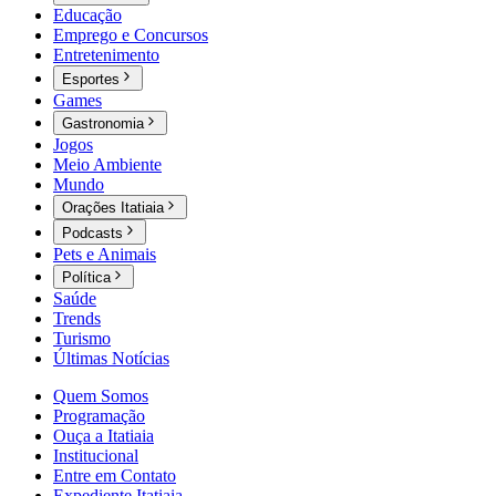
Educação
Emprego e Concursos
Entretenimento
Esportes
Games
Gastronomia
Jogos
Meio Ambiente
Mundo
Orações Itatiaia
Podcasts
Pets e Animais
Política
Saúde
Trends
Turismo
Últimas Notícias
Quem Somos
Programação
Ouça a Itatiaia
Institucional
Entre em Contato
Expediente Itatiaia