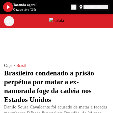
Tocando agora!
Belo Horizonte
Ouça ao vivo
/
24h
Capa
Brasil
Brasileiro condenado à prisão
perpétua por matar a ex-
namorada foge da cadeia nos
Estados Unidos
Danilo Sousa Cavalcante foi acusado de matar a facadas