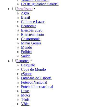
Lei de Igualdade Salarial
Jornalismo
Agro
Brasil
Cultura e Lazer
Economia
Eleições 2026
Entretenimento
Gastronomia
Minas Gerais
Mundo
Política
Saúde
Esportes
Basquete
Copa do Mundo
eSports
Famosos do Esporte
Futebol Nacional
Futebol Internacional
Lutas
Motor
Tênis
Vôlei