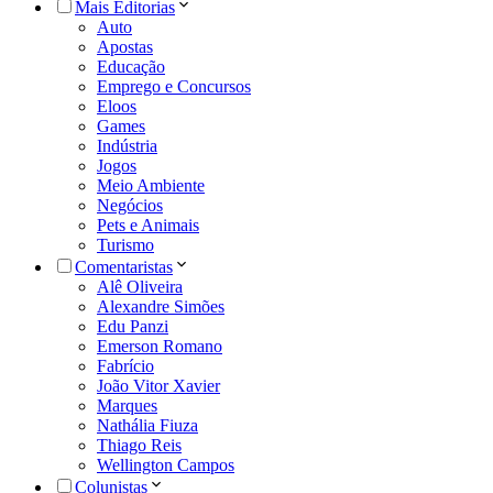
Mais Editorias
Auto
Apostas
Educação
Emprego e Concursos
Eloos
Games
Indústria
Jogos
Meio Ambiente
Negócios
Pets e Animais
Turismo
Comentaristas
Alê Oliveira
Alexandre Simões
Edu Panzi
Emerson Romano
Fabrício
João Vitor Xavier
Marques
Nathália Fiuza
Thiago Reis
Wellington Campos
Colunistas