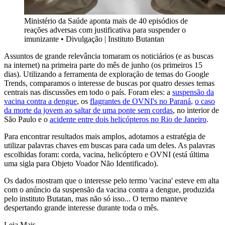
Ministério da Saúde aponta mais de 40 episódios de
reações adversas com justificativa para suspender o
imunizante
•
Divulgação | Instituto Butantan
Assuntos de grande relevância tomaram os noticiários (e as buscas
na internet) na primeira parte do mês de junho (os primeiros 15
dias). Utilizando a ferramenta de exploração de temas do Google
Trends, comparamos o interesse de buscas por quatro desses temas
centrais nas discussões em todo o país. Foram eles: a
suspensão da
vacina contra a dengue
, os
flagrantes de OVNI's no Paraná
,
o caso
da morte da jovem ao saltar de uma ponte sem cordas
, no interior de
São Paulo e o
acidente entre dois helicópteros no Rio de Janeiro
.
Para encontrar resultados mais amplos, adotamos a estratégia de
utilizar palavras chaves em buscas para cada um deles. As palavras
escolhidas foram: corda, vacina, helicóptero e OVNI (está última
uma sigla para Objeto Voador Não Identificado).
Os dados mostram que o interesse pelo termo 'vacina' esteve em alta
com o anúncio da suspensão da vacina contra a dengue, produzida
pelo instituto Butatan, mas não só isso... O termo manteve
despertando grande interesse durante toda o mês.
Leia Mais