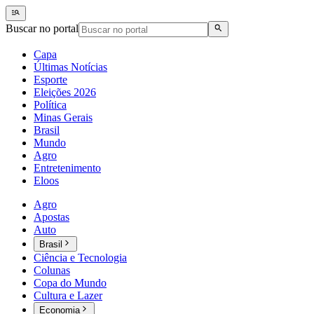
Buscar no portal
Capa
Últimas Notícias
Esporte
Eleições 2026
Política
Minas Gerais
Brasil
Mundo
Agro
Entretenimento
Eloos
Agro
Apostas
Auto
Brasil
Ciência e Tecnologia
Colunas
Copa do Mundo
Cultura e Lazer
Economia