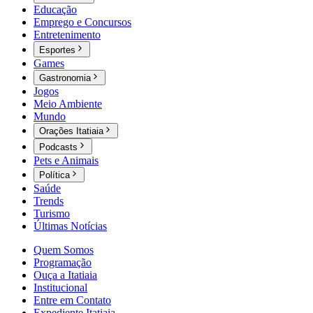
Educação
Emprego e Concursos
Entretenimento
Esportes
Games
Gastronomia
Jogos
Meio Ambiente
Mundo
Orações Itatiaia
Podcasts
Pets e Animais
Política
Saúde
Trends
Turismo
Últimas Notícias
Quem Somos
Programação
Ouça a Itatiaia
Institucional
Entre em Contato
Expediente Itatiaia