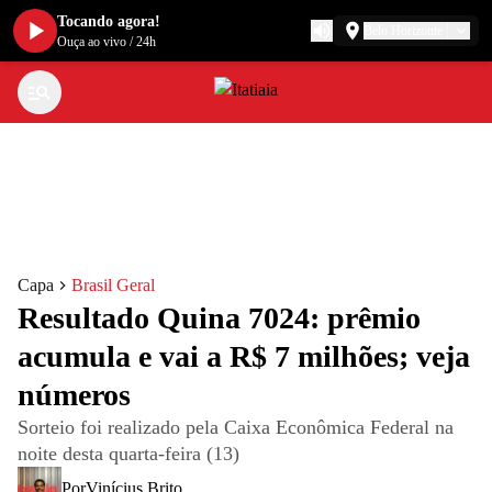
Tocando agora!
Belo Horizonte
Ouça ao vivo
/
24h
Capa
Brasil Geral
Resultado Quina 7024: prêmio
acumula e vai a R$ 7 milhões; veja
números
Sorteio foi realizado pela Caixa Econômica Federal na
noite desta quarta-feira (13)
Por
Vinícius Brito