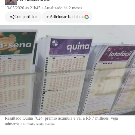
13/05/2026 às 21h45
•
Atualizado
há 2 meses
Compartilhar
Adicionar Itatiaia ao
Resultado Quina 7024: prêmio acumula e vai a R$ 7 milhões; veja
números
•
Rômulo Ávila/ Itatiaia