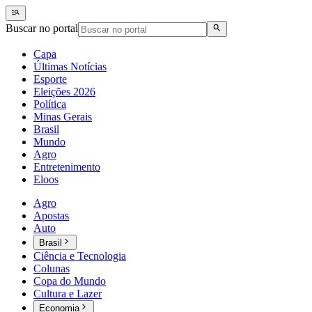
Buscar no portal
Capa
Últimas Notícias
Esporte
Eleições 2026
Política
Minas Gerais
Brasil
Mundo
Agro
Entretenimento
Eloos
Agro
Apostas
Auto
Brasil
Ciência e Tecnologia
Colunas
Copa do Mundo
Cultura e Lazer
Economia