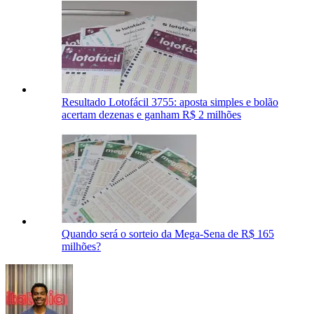
Resultado Lotofácil 3755: aposta simples e bolão
acertam dezenas e ganham R$ 2 milhões
Quando será o sorteio da Mega-Sena de R$ 165
milhões?