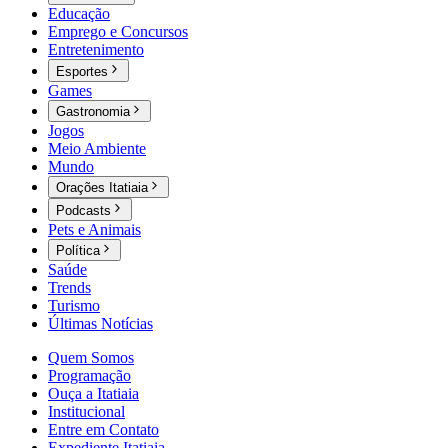
Educação
Emprego e Concursos
Entretenimento
Esportes
Games
Gastronomia
Jogos
Meio Ambiente
Mundo
Orações Itatiaia
Podcasts
Pets e Animais
Política
Saúde
Trends
Turismo
Últimas Notícias
Quem Somos
Programação
Ouça a Itatiaia
Institucional
Entre em Contato
Expediente Itatiaia