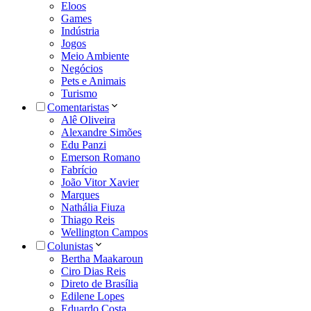
Eloos
Games
Indústria
Jogos
Meio Ambiente
Negócios
Pets e Animais
Turismo
Comentaristas
Alê Oliveira
Alexandre Simões
Edu Panzi
Emerson Romano
Fabrício
João Vitor Xavier
Marques
Nathália Fiuza
Thiago Reis
Wellington Campos
Colunistas
Bertha Maakaroun
Ciro Dias Reis
Direto de Brasília
Edilene Lopes
Eduardo Costa