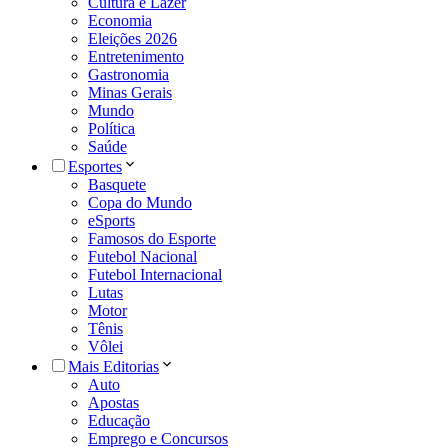
Cultura e Lazer
Economia
Eleições 2026
Entretenimento
Gastronomia
Minas Gerais
Mundo
Política
Saúde
Esportes
Basquete
Copa do Mundo
eSports
Famosos do Esporte
Futebol Nacional
Futebol Internacional
Lutas
Motor
Tênis
Vôlei
Mais Editorias
Auto
Apostas
Educação
Emprego e Concursos