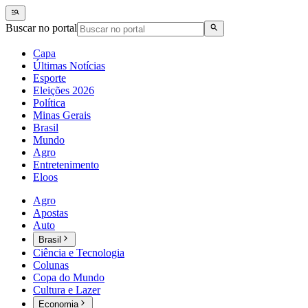
Buscar no portal
Capa
Últimas Notícias
Esporte
Eleições 2026
Política
Minas Gerais
Brasil
Mundo
Agro
Entretenimento
Eloos
Agro
Apostas
Auto
Brasil
Ciência e Tecnologia
Colunas
Copa do Mundo
Cultura e Lazer
Economia