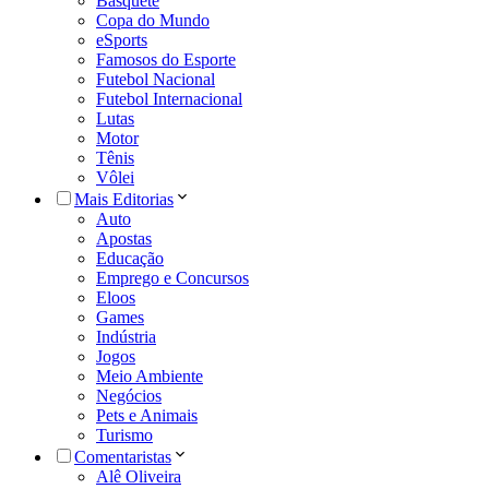
Basquete
Copa do Mundo
eSports
Famosos do Esporte
Futebol Nacional
Futebol Internacional
Lutas
Motor
Tênis
Vôlei
Mais Editorias
Auto
Apostas
Educação
Emprego e Concursos
Eloos
Games
Indústria
Jogos
Meio Ambiente
Negócios
Pets e Animais
Turismo
Comentaristas
Alê Oliveira