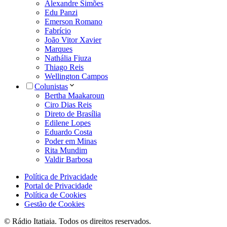
Alexandre Simões
Edu Panzi
Emerson Romano
Fabrício
João Vitor Xavier
Marques
Nathália Fiuza
Thiago Reis
Wellington Campos
Colunistas
Bertha Maakaroun
Ciro Dias Reis
Direto de Brasília
Edilene Lopes
Eduardo Costa
Poder em Minas
Rita Mundim
Valdir Barbosa
Política de Privacidade
Portal de Privacidade
Política de Cookies
Gestão de Cookies
© Rádio Itatiaia. Todos os direitos reservados.