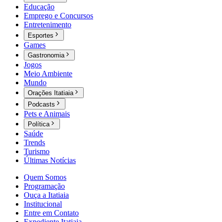
Educação
Emprego e Concursos
Entretenimento
Esportes
Games
Gastronomia
Jogos
Meio Ambiente
Mundo
Orações Itatiaia
Podcasts
Pets e Animais
Política
Saúde
Trends
Turismo
Últimas Notícias
Quem Somos
Programação
Ouça a Itatiaia
Institucional
Entre em Contato
Expediente Itatiaia