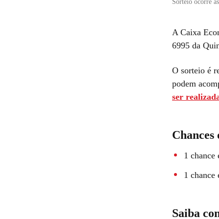
Sorteio ocorre à
A Caixa Econ
6995 da Quin
O sorteio é 
podem acompa
ser realizad
Chances 
1 chance 
1 chance 
Saiba co