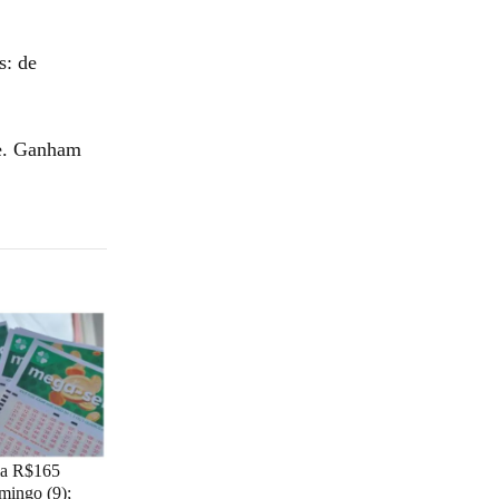
s: de
te. Ganham
ia R$165
mingo (9);