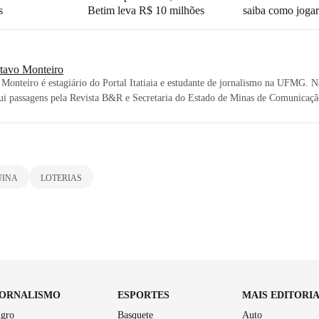
s
Betim leva R$ 10 milhões
saiba como joga
tavo Monteiro
Monteiro é estagiário do Portal Itatiaia e estudante de jornalismo na UFMG. N
ui passagens pela Revista B&R e Secretaria do Estado de Minas de Comunicaçã
UINA
LOTERIAS
JORNALISMO
ESPORTES
MAIS EDITORI
gro
Basquete
Auto