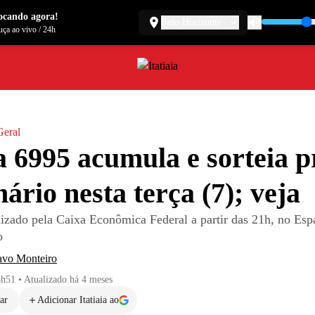
ocando agora!
Belo Horizonte
ça ao vivo
/
24h
Geral
 6995 acumula e sorteia 
nário nesta terça (7); veja
alizado pela Caixa Econômica Federal a partir das 21h, no Esp
o
avo Monteiro
8h51
•
Atualizado
há 4 meses
ar
Adicionar Itatiaia ao