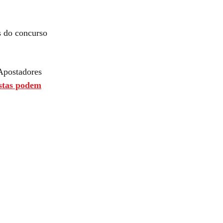
s do concurso
 Apostadores
stas podem