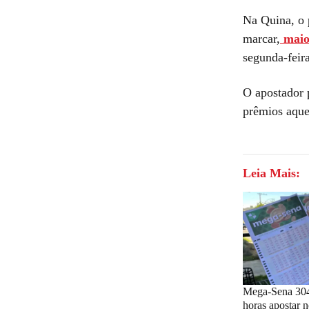
Na Quina, o 
marcar,
maio
segunda-feir
O apostador 
prêmios aquel
Leia Mais:
Mega-Sena 3042
horas apostar 