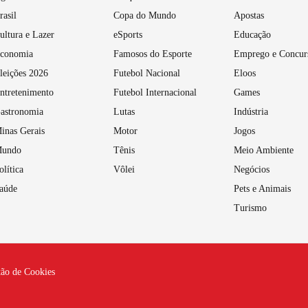
rasil
Copa do Mundo
Apostas
ultura e Lazer
eSports
Educação
conomia
Famosos do Esporte
Emprego e Concur
leições 2026
Futebol Nacional
Eloos
ntretenimento
Futebol Internacional
Games
astronomia
Lutas
Indústria
inas Gerais
Motor
Jogos
undo
Tênis
Meio Ambiente
olítica
Vôlei
Negócios
aúde
Pets e Animais
Turismo
tão de Cookies