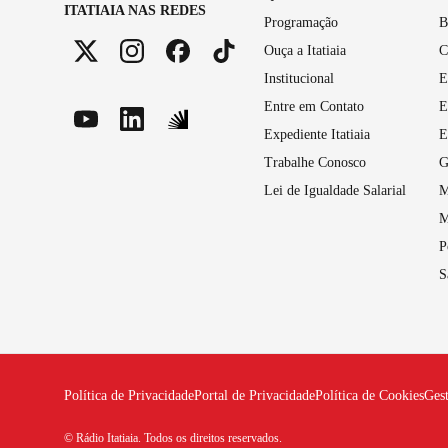
ITATIAIA NAS REDES
Programação
B
Ouça a Itatiaia
C
Institucional
E
Entre em Contato
E
Expediente Itatiaia
E
Trabalhe Conosco
G
Lei de Igualdade Salarial
M
M
P
S
Política de Privacidade
Portal de Privacidade
Política de Cookies
Ges
© Rádio Itatiaia. Todos os direitos reservados.