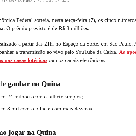
s 21h em São Paulo
•
Rômulo Ávila / Itatiaia
ômica Federal sorteia, nesta terça-feira (7), os cinco número
a. O prêmio previsto é de R$ 8 milhões.
realizado a partir das 21h, no Espaço da Sorte, em São Paulo.
nhar a transmissão ao vivo pelo YouTube da Caixa.
As apo
as nas casas lotéricas
ou nos canais eletrônicos.
de ganhar na Quina
em 24 milhões com o bilhete simples;
em 8 mil com o bilhete com mais dezenas.
mo jogar na Quina