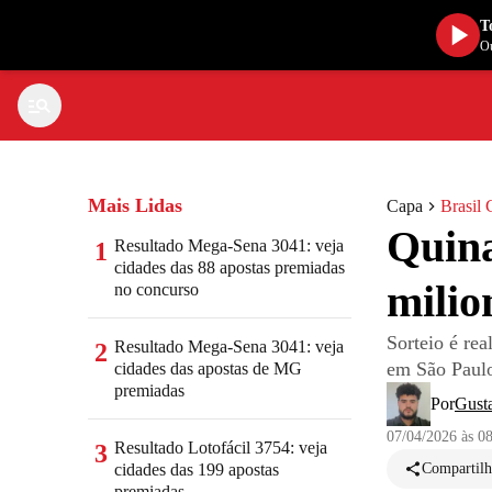
T
Ou
Mais Lidas
Capa
Brasil 
Quina
Resultado Mega-Sena 3041: veja
1
cidades das 88 apostas premiadas
milio
no concurso
Sorteio é re
Resultado Mega-Sena 3041: veja
2
em São Paul
cidades das apostas de MG
premiadas
Por
Gust
07/04/2026 às 0
Resultado Lotofácil 3754: veja
3
cidades das 199 apostas
Compartilh
premiadas