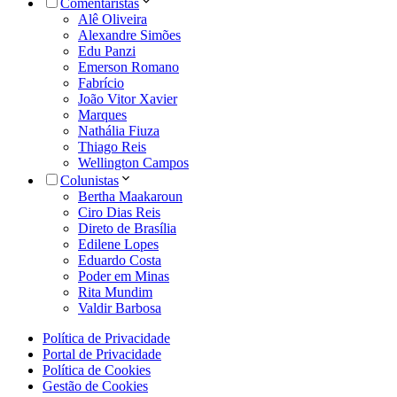
Comentaristas
Alê Oliveira
Alexandre Simões
Edu Panzi
Emerson Romano
Fabrício
João Vitor Xavier
Marques
Nathália Fiuza
Thiago Reis
Wellington Campos
Colunistas
Bertha Maakaroun
Ciro Dias Reis
Direto de Brasília
Edilene Lopes
Eduardo Costa
Poder em Minas
Rita Mundim
Valdir Barbosa
Política de Privacidade
Portal de Privacidade
Política de Cookies
Gestão de Cookies