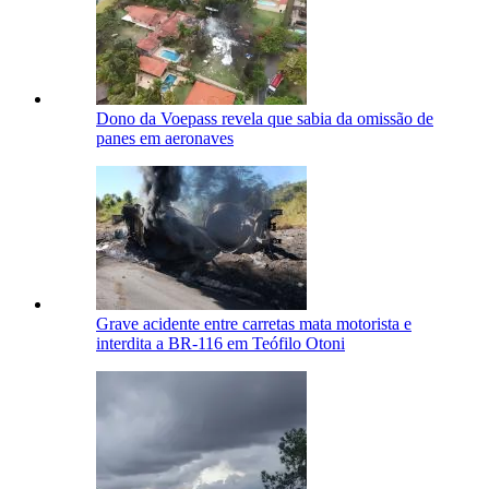
Dono da Voepass revela que sabia da omissão de
panes em aeronaves
Grave acidente entre carretas mata motorista e
interdita a BR-116 em Teófilo Otoni