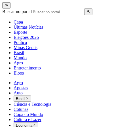
Buscar no portal
Capa
Últimas Notícias
Esporte
Eleições 2026
Política
Minas Gerais
Brasil
Mundo
Agro
Entretenimento
Eloos
Agro
Apostas
Auto
Brasil
Ciência e Tecnologia
Colunas
Copa do Mundo
Cultura e Lazer
Economia