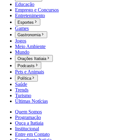
Educação
Emprego e Concursos
Entretenimento
Esportes
Games
Gastronomia
Jogos
Meio Ambiente
Mundo
Orações Itatiaia
Podcasts
Pets e Animais
Política
Saúde
Trends
Turismo
Últimas Notícias
Quem Somos
Programação
Ouça a Itatiaia
Institucional
Entre em Contato
Expediente Itatiaia