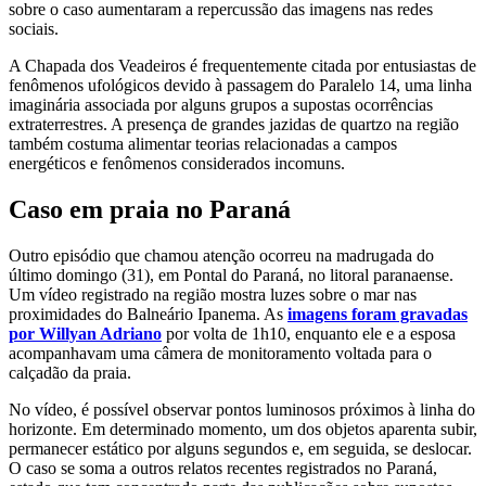
sobre o caso aumentaram a repercussão das imagens nas redes
sociais.
A Chapada dos Veadeiros é frequentemente citada por entusiastas de
fenômenos ufológicos devido à passagem do Paralelo 14, uma linha
imaginária associada por alguns grupos a supostas ocorrências
extraterrestres. A presença de grandes jazidas de quartzo na região
também costuma alimentar teorias relacionadas a campos
energéticos e fenômenos considerados incomuns.
Caso em praia no Paraná
Outro episódio que chamou atenção ocorreu na madrugada do
último domingo (31), em Pontal do Paraná, no litoral paranaense.
Um vídeo registrado na região mostra luzes sobre o mar nas
proximidades do Balneário Ipanema. As
imagens foram gravadas
por Willyan Adriano
por volta de 1h10, enquanto ele e a esposa
acompanhavam uma câmera de monitoramento voltada para o
calçadão da praia.
No vídeo, é possível observar pontos luminosos próximos à linha do
horizonte. Em determinado momento, um dos objetos aparenta subir,
permanecer estático por alguns segundos e, em seguida, se deslocar.
O caso se soma a outros relatos recentes registrados no Paraná,