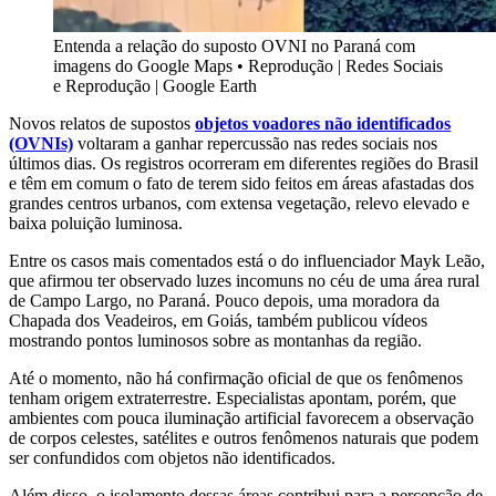
Entenda a relação do suposto OVNI no Paraná com
imagens do Google Maps
•
Reprodução | Redes Sociais
e Reprodução | Google Earth
Novos relatos de supostos
objetos voadores não identificados
(OVNIs)
voltaram a ganhar repercussão nas redes sociais nos
últimos dias. Os registros ocorreram em diferentes regiões do Brasil
e têm em comum o fato de terem sido feitos em áreas afastadas dos
grandes centros urbanos, com extensa vegetação, relevo elevado e
baixa poluição luminosa.
Entre os casos mais comentados está o do influenciador Mayk Leão,
que afirmou ter observado luzes incomuns no céu de uma área rural
de Campo Largo, no Paraná. Pouco depois, uma moradora da
Chapada dos Veadeiros, em Goiás, também publicou vídeos
mostrando pontos luminosos sobre as montanhas da região.
Até o momento, não há confirmação oficial de que os fenômenos
tenham origem extraterrestre. Especialistas apontam, porém, que
ambientes com pouca iluminação artificial favorecem a observação
de corpos celestes, satélites e outros fenômenos naturais que podem
ser confundidos com objetos não identificados.
Além disso, o isolamento dessas áreas contribui para a percepção de