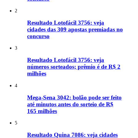
2
Resultado Lotofácil 3756: veja
cidades das 309 apostas premiadas no
concurso
3
Resultado Lotofácil 3756: veja
números sorteados; prêmio é de R$ 2
milhões
4
Mega-Sena 3042: bolão pode ser feito
até minutos antes do sorteio de R$
165 milhões
5
Resultado Quina 7086: veja cidades