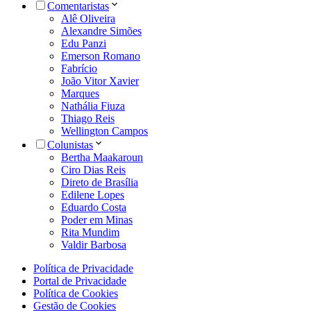
Comentaristas
Alê Oliveira
Alexandre Simões
Edu Panzi
Emerson Romano
Fabrício
João Vitor Xavier
Marques
Nathália Fiuza
Thiago Reis
Wellington Campos
Colunistas
Bertha Maakaroun
Ciro Dias Reis
Direto de Brasília
Edilene Lopes
Eduardo Costa
Poder em Minas
Rita Mundim
Valdir Barbosa
Política de Privacidade
Portal de Privacidade
Política de Cookies
Gestão de Cookies