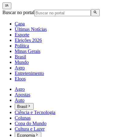
Buscar no portal
Capa
Últimas Notícias
Esporte
Eleições 2026
Política
Minas Gerais
Brasil
Mundo
Agro
Entretenimento
Eloos
Agro
Apostas
Auto
Brasil
Ciência e Tecnologia
Colunas
Copa do Mundo
Cultura e Lazer
Economia