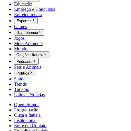
Educação
Emprego e Concursos
Entretenimento
Esportes
Games
Gastronomia
Jogos
Meio Ambiente
Mundo
Orações Itatiaia
Podcasts
Pets e Animais
Política
Saúde
Trends
Turismo
Últimas Notícias
Quem Somos
Programação
Ouça a Itatiaia
Institucional
Entre em Contato
Expediente Itatiaia