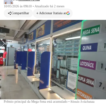
10/05/2026 às 09h10
•
Atualizado
há 2 meses
Compartilhar
Adicionar Itatiaia ao
Prêmio principal da Mega-Sena está acumulado
•
Rômulo Ávila/Itatiaia