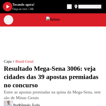
Tocando agora!
Belo Horizonte
Ouça ao vivo
/
24h
Capa
Brasil Geral
Resultado Mega-Sena 3006: veja
cidades das 39 apostas premiadas
no concurso
Entre as apostas premiadas na quina da Mega-Sena, sete
são de Minas Gerais
Por
Rômulo Ávila