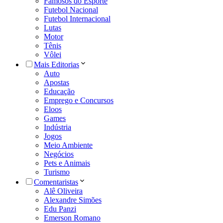
Famosos do Esporte
Futebol Nacional
Futebol Internacional
Lutas
Motor
Tênis
Vôlei
Mais Editorias
Auto
Apostas
Educação
Emprego e Concursos
Eloos
Games
Indústria
Jogos
Meio Ambiente
Negócios
Pets e Animais
Turismo
Comentaristas
Alê Oliveira
Alexandre Simões
Edu Panzi
Emerson Romano