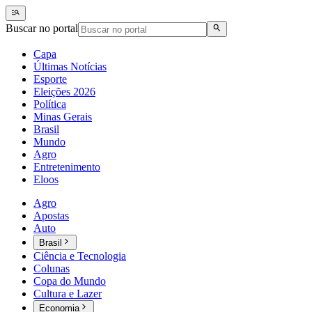
Buscar no portal
Capa
Últimas Notícias
Esporte
Eleições 2026
Política
Minas Gerais
Brasil
Mundo
Agro
Entretenimento
Eloos
Agro
Apostas
Auto
Brasil
Ciência e Tecnologia
Colunas
Copa do Mundo
Cultura e Lazer
Economia