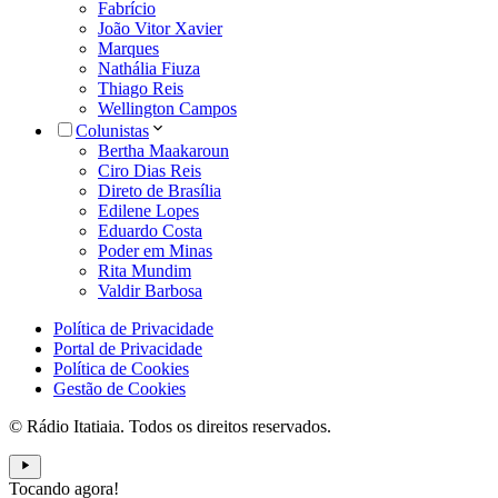
Fabrício
João Vitor Xavier
Marques
Nathália Fiuza
Thiago Reis
Wellington Campos
Colunistas
Bertha Maakaroun
Ciro Dias Reis
Direto de Brasília
Edilene Lopes
Eduardo Costa
Poder em Minas
Rita Mundim
Valdir Barbosa
Política de Privacidade
Portal de Privacidade
Política de Cookies
Gestão de Cookies
© Rádio Itatiaia. Todos os direitos reservados.
Tocando agora!