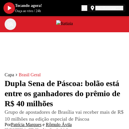
Tocando agora!
Belo Horizonte
Ouça ao vivo
/
24h
Capa
Brasil Geral
Dupla Sena de Páscoa: bolão está
entre os ganhadores do prêmio de
R$ 40 milhões
Grupo de apostadores de Brasília vai receber mais de R$
10 milhões na edição especial de Páscoa
Por
Patrícia Marques
e
Rômulo Ávila