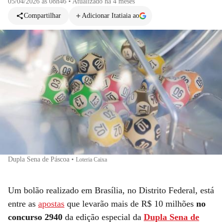
05/04/2026 às 08h46
•
Atualizado
há 4 meses
Compartilhar
Adicionar Itatiaia ao
Dupla Sena de Páscoa
•
Loteria Caixa
Um bolão realizado em Brasília, no Distrito Federal, está
entre as
apostas
que levarão mais de R$ 10 milhões
no
concurso 2940
da edição especial da
Dupla Sena de