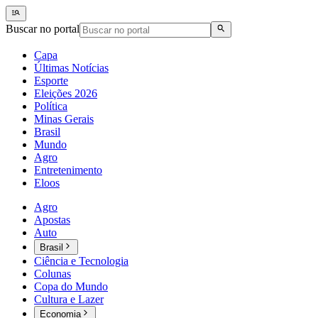
Buscar no portal
Capa
Últimas Notícias
Esporte
Eleições 2026
Política
Minas Gerais
Brasil
Mundo
Agro
Entretenimento
Eloos
Agro
Apostas
Auto
Brasil
Ciência e Tecnologia
Colunas
Copa do Mundo
Cultura e Lazer
Economia