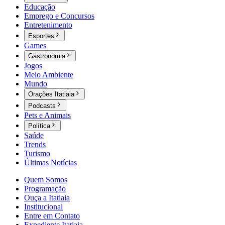
Educação
Emprego e Concursos
Entretenimento
Esportes
Games
Gastronomia
Jogos
Meio Ambiente
Mundo
Orações Itatiaia
Podcasts
Pets e Animais
Política
Saúde
Trends
Turismo
Últimas Notícias
Quem Somos
Programação
Ouça a Itatiaia
Institucional
Entre em Contato
Expediente Itatiaia