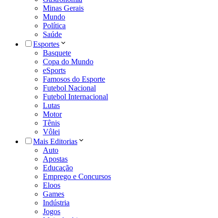
Minas Gerais
Mundo
Política
Saúde
Esportes
Basquete
Copa do Mundo
eSports
Famosos do Esporte
Futebol Nacional
Futebol Internacional
Lutas
Motor
Tênis
Vôlei
Mais Editorias
Auto
Apostas
Educação
Emprego e Concursos
Eloos
Games
Indústria
Jogos