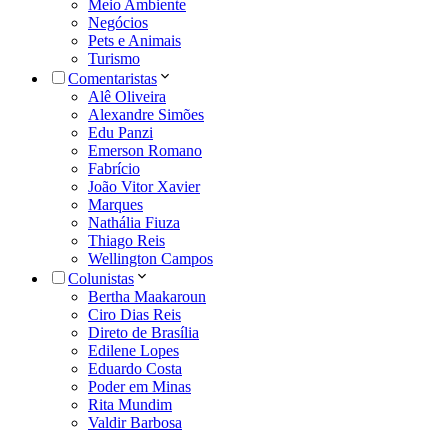
Meio Ambiente
Negócios
Pets e Animais
Turismo
Comentaristas
Alê Oliveira
Alexandre Simões
Edu Panzi
Emerson Romano
Fabrício
João Vitor Xavier
Marques
Nathália Fiuza
Thiago Reis
Wellington Campos
Colunistas
Bertha Maakaroun
Ciro Dias Reis
Direto de Brasília
Edilene Lopes
Eduardo Costa
Poder em Minas
Rita Mundim
Valdir Barbosa