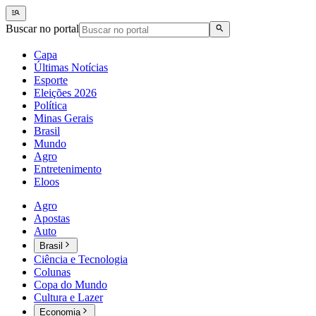
Buscar no portal
Capa
Últimas Notícias
Esporte
Eleições 2026
Política
Minas Gerais
Brasil
Mundo
Agro
Entretenimento
Eloos
Agro
Apostas
Auto
Brasil
Ciência e Tecnologia
Colunas
Copa do Mundo
Cultura e Lazer
Economia