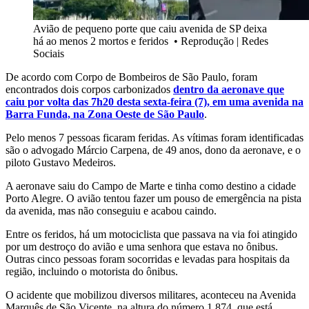
Avião de pequeno porte que caiu avenida de SP deixa
há ao menos 2 mortos e feridos
•
Reprodução | Redes
Sociais
De acordo com Corpo de Bombeiros de São Paulo, foram
encontrados dois corpos carbonizados
dentro da aeronave que
caiu por volta das 7h20 desta sexta-feira (7), em uma avenida na
Barra Funda, na Zona Oeste de São Paulo
.
Pelo menos 7 pessoas ficaram feridas. As vítimas foram identificadas
são o advogado Márcio Carpena, de 49 anos, dono da aeronave, e o
piloto Gustavo Medeiros.
A aeronave saiu do Campo de Marte e tinha como destino a cidade
Porto Alegre. O avião tentou fazer um pouso de emergência na pista
da avenida, mas não conseguiu e acabou caindo.
Entre os feridos, há um motociclista que passava na via foi atingido
por um destroço do avião e uma senhora que estava no ônibus.
Outras cinco pessoas foram socorridas e levadas para hospitais da
região, incluindo o motorista do ônibus.
O acidente que mobilizou diversos militares, aconteceu na Avenida
Marquês de São Vicente, na altura do número 1.874, que está