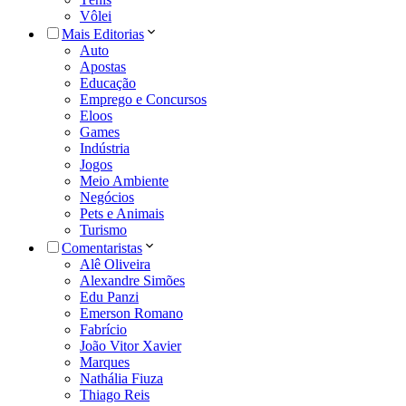
Vôlei
Mais Editorias
Auto
Apostas
Educação
Emprego e Concursos
Eloos
Games
Indústria
Jogos
Meio Ambiente
Negócios
Pets e Animais
Turismo
Comentaristas
Alê Oliveira
Alexandre Simões
Edu Panzi
Emerson Romano
Fabrício
João Vitor Xavier
Marques
Nathália Fiuza
Thiago Reis