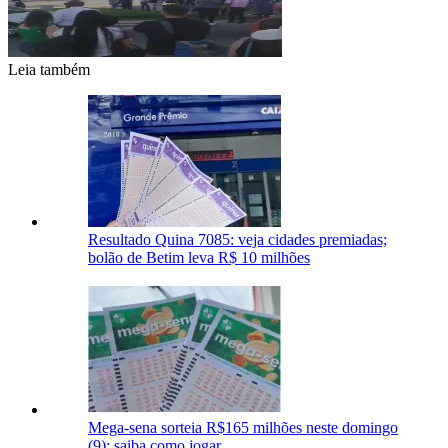
Leia também
Resultado Quina 7085: veja cidades premiadas;
bolão de Betim leva R$ 10 milhões
Mega-sena sorteia R$165 milhões neste domingo
(9); saiba como jogar