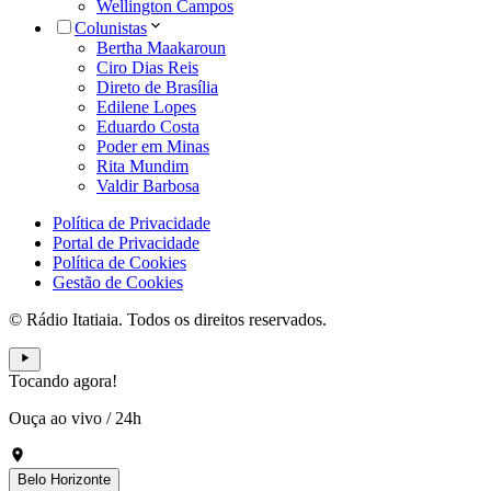
Wellington Campos
Colunistas
Bertha Maakaroun
Ciro Dias Reis
Direto de Brasília
Edilene Lopes
Eduardo Costa
Poder em Minas
Rita Mundim
Valdir Barbosa
Política de Privacidade
Portal de Privacidade
Política de Cookies
Gestão de Cookies
© Rádio Itatiaia. Todos os direitos reservados.
Tocando agora!
Ouça ao vivo
/
24h
Belo Horizonte