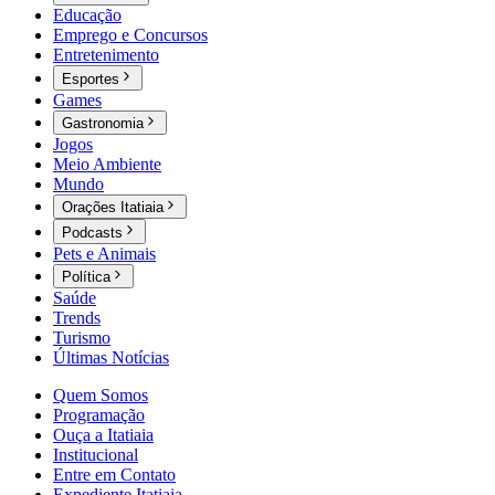
Educação
Emprego e Concursos
Entretenimento
Esportes
Games
Gastronomia
Jogos
Meio Ambiente
Mundo
Orações Itatiaia
Podcasts
Pets e Animais
Política
Saúde
Trends
Turismo
Últimas Notícias
Quem Somos
Programação
Ouça a Itatiaia
Institucional
Entre em Contato
Expediente Itatiaia