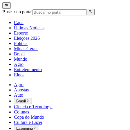
Buscar no portal
Capa
Últimas Notícias
Esporte
Eleições 2026
Política
Minas Gerais
Brasil
Mundo
Agro
Entretenimento
Eloos
Agro
Apostas
Auto
Brasil
Ciência e Tecnologia
Colunas
Copa do Mundo
Cultura e Lazer
Economia