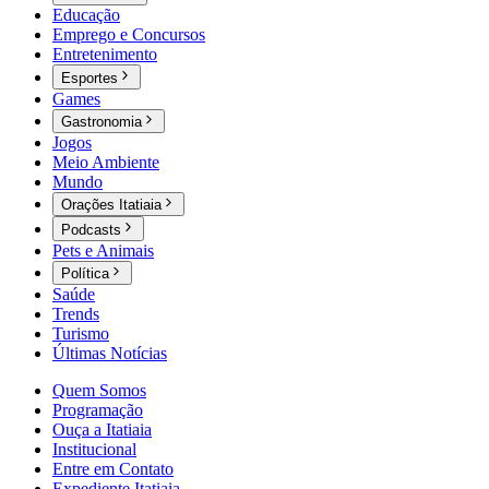
Educação
Emprego e Concursos
Entretenimento
Esportes
Games
Gastronomia
Jogos
Meio Ambiente
Mundo
Orações Itatiaia
Podcasts
Pets e Animais
Política
Saúde
Trends
Turismo
Últimas Notícias
Quem Somos
Programação
Ouça a Itatiaia
Institucional
Entre em Contato
Expediente Itatiaia