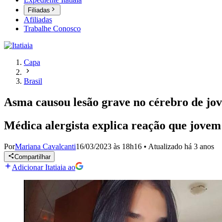
Filiadas
Afiliadas
Trabalhe Conosco
Capa
Brasil
Asma causou lesão grave no cérebro de jov
Médica alergista explica reação que jovem
Por
Mariana Cavalcanti
16/03/2023 às 18h16
•
Atualizado
há 3 anos
Compartilhar
Adicionar Itatiaia ao