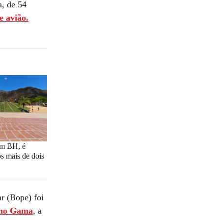
a, de 54
e avião.
em BH, é
s mais de dois
r (Bope) foi
 no Gama
, a