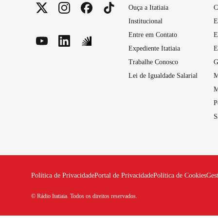
Ouça a Itatiaia
C
Institucional
E
Entre em Contato
E
Expediente Itatiaia
E
Trabalhe Conosco
G
Lei de Igualdade Salarial
M
M
P
S
Política de Privacidade
Portal de Privacidade
Política de Cookies
Ges
© Rádio Itatiaia. Todos os direitos reservados.