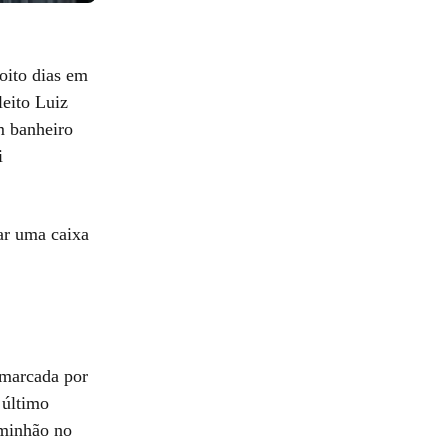
oito dias em
leito Luiz
m banheiro
i
gar uma caixa
 marcada por
 último
minhão no