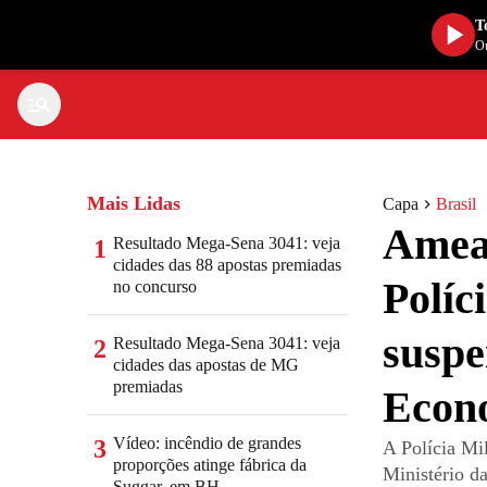
T
Ou
Mais Lidas
Capa
Brasil
Ameaç
Resultado Mega-Sena 3041: veja
1
cidades das 88 apostas premiadas
Políc
no concurso
suspe
Resultado Mega-Sena 3041: veja
2
cidades das apostas de MG
premiadas
Econ
Vídeo: incêndio de grandes
3
A Polícia Mi
proporções atinge fábrica da
Ministério d
Suggar, em BH