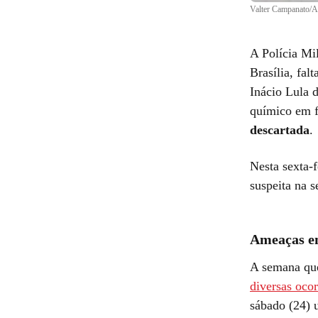
Valter Campanato/A
A Polícia Mi
Brasília, fal
Inácio Lula 
químico em f
descartada
.
Nesta sexta-f
suspeita na 
Ameaças em
A semana que
diversas oco
sábado (24)