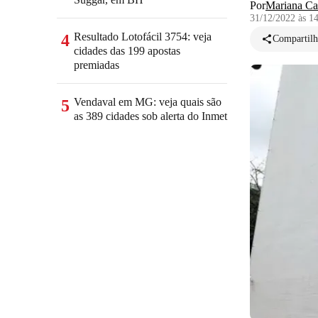
Por
Mariana Ca
31/12/2022 às 1
Resultado Lotofácil 3754: veja
4
Compartilh
cidades das 199 apostas
premiadas
Vendaval em MG: veja quais são
5
as 389 cidades sob alerta do Inmet