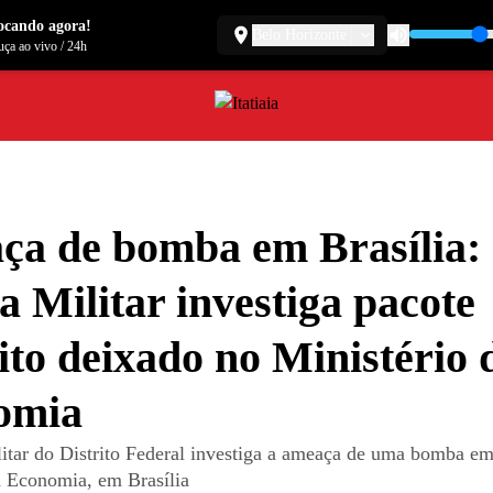
ocando agora!
Belo Horizonte
ça ao vivo
/
24h
a de bomba em Brasília:
ia Militar investiga pacote
ito deixado no Ministério 
omia
litar do Distrito Federal investiga a ameaça de uma bomba em
a Economia, em Brasília