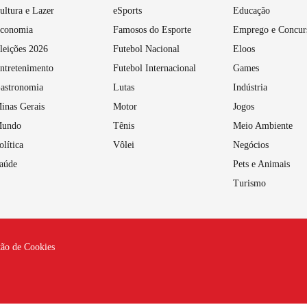
ultura e Lazer
eSports
Educação
conomia
Famosos do Esporte
Emprego e Concur
leições 2026
Futebol Nacional
Eloos
ntretenimento
Futebol Internacional
Games
astronomia
Lutas
Indústria
inas Gerais
Motor
Jogos
undo
Tênis
Meio Ambiente
olítica
Vôlei
Negócios
aúde
Pets e Animais
Turismo
tão de Cookies