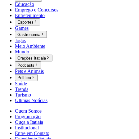
Educação
Emprego e Concursos
Entretenimento
Esportes
Games
Gastronomia
Jogos
Meio Ambiente
Mundo
Orações Itatiaia
Podcasts
Pets e Animais
Política
Saúde
Trends
Turismo
Últimas Notícias
Quem Somos
Programação
Ouça a Itatiaia
Institucional
Entre em Contato
Expediente Itatiaia