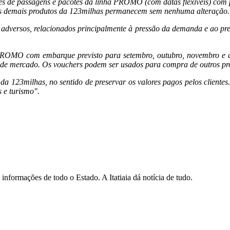
ões de passagens e pacotes da linha PROMO (com datas flexíveis) com
s os demais produtos da 123milhas permanecem sem nenhuma alteração
do adversos, relacionados principalmente à pressão da demanda e ao p
a PROMO com embarque previsto para setembro, outubro, novembro e 
s de mercado. Os vouchers podem ser usados para compra de outros p
a 123milhas, no sentido de preservar os valores pagos pelos cliente
 e turismo".
informações de todo o Estado. A Itatiaia dá notícia de tudo.