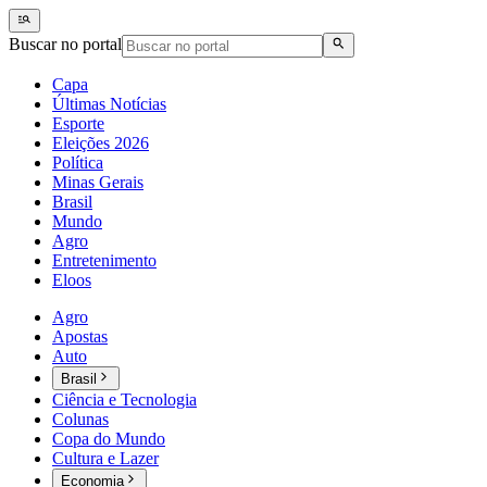
Buscar no portal
Capa
Últimas Notícias
Esporte
Eleições 2026
Política
Minas Gerais
Brasil
Mundo
Agro
Entretenimento
Eloos
Agro
Apostas
Auto
Brasil
Ciência e Tecnologia
Colunas
Copa do Mundo
Cultura e Lazer
Economia