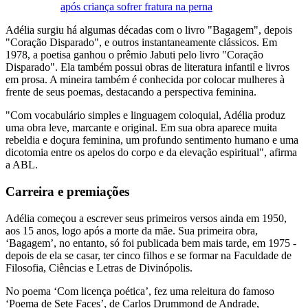
após criança sofrer fratura na perna
Adélia surgiu há algumas décadas com o livro "Bagagem", depois
"Coração Disparado", e outros instantaneamente clássicos. Em
1978, a poetisa ganhou o prêmio Jabuti pelo livro "Coração
Disparado". Ela também possui obras de literatura infantil e livros
em prosa. A mineira também é conhecida por colocar mulheres à
frente de seus poemas, destacando a perspectiva feminina.
"Com vocabulário simples e linguagem coloquial, Adélia produz
uma obra leve, marcante e original. Em sua obra aparece muita
rebeldia e doçura feminina, um profundo sentimento humano e uma
dicotomia entre os apelos do corpo e da elevação espiritual", afirma
a ABL.
Carreira e premiações
Adélia começou a escrever seus primeiros versos ainda em 1950,
aos 15 anos, logo após a morte da mãe. Sua primeira obra,
‘Bagagem’, no entanto, só foi publicada bem mais tarde, em 1975 -
depois de ela se casar, ter cinco filhos e se formar na Faculdade de
Filosofia, Ciências e Letras de Divinópolis.
No poema ‘Com licença poética’, fez uma releitura do famoso
‘Poema de Sete Faces’, de Carlos Drummond de Andrade,