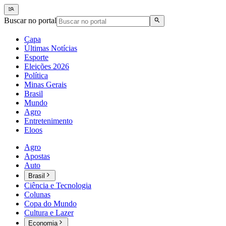
Buscar no portal
Capa
Últimas Notícias
Esporte
Eleições 2026
Política
Minas Gerais
Brasil
Mundo
Agro
Entretenimento
Eloos
Agro
Apostas
Auto
Brasil
Ciência e Tecnologia
Colunas
Copa do Mundo
Cultura e Lazer
Economia