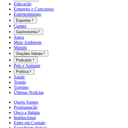
Educação
Emprego e Concursos
Entretenimento
Esportes
Games
Gastronomia
Jogos
Meio Ambiente
Mundo
Orações Itatiaia
Podcasts
Pets e Animais
Política
Saúde
Trends
Turismo
Últimas Notícias
Quem Somos
Programação
Ouça a Itatiaia
Institucional
Entre em Contato
Expediente Itatiaia