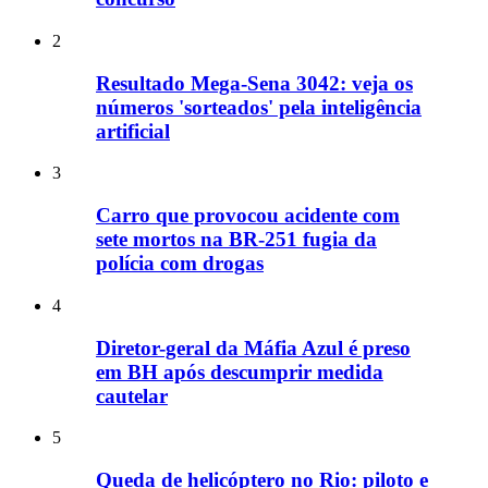
2
Resultado Mega-Sena 3042: veja os
números 'sorteados' pela inteligência
artificial
3
Carro que provocou acidente com
sete mortos na BR-251 fugia da
polícia com drogas
4
Diretor-geral da Máfia Azul é preso
em BH após descumprir medida
cautelar
5
Queda de helicóptero no Rio: piloto e