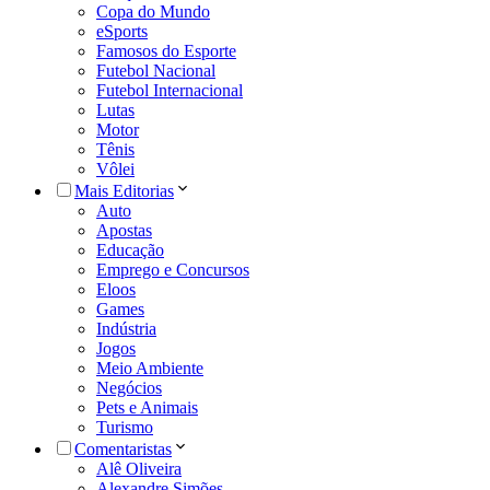
Copa do Mundo
eSports
Famosos do Esporte
Futebol Nacional
Futebol Internacional
Lutas
Motor
Tênis
Vôlei
Mais Editorias
Auto
Apostas
Educação
Emprego e Concursos
Eloos
Games
Indústria
Jogos
Meio Ambiente
Negócios
Pets e Animais
Turismo
Comentaristas
Alê Oliveira
Alexandre Simões