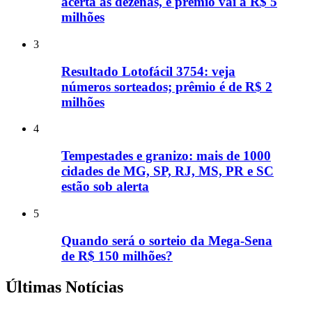
acerta as dezenas, e prêmio vai a R$ 5
milhões
3
Resultado Lotofácil 3754: veja
números sorteados; prêmio é de R$ 2
milhões
4
Tempestades e granizo: mais de 1000
cidades de MG, SP, RJ, MS, PR e SC
estão sob alerta
5
Quando será o sorteio da Mega-Sena
de R$ 150 milhões?
Últimas Notícias