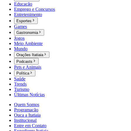
Educação
Emprego e Concursos
Entretenimento
Esportes
Games
Gastronomia
Jogos
Meio Ambiente
Mundo
Orações Itatiaia
Podcasts
Pets e Animais
Política
Saúde
Trends
Turismo
Últimas Notícias
Quem Somos
Programação
Ouça a Itatiaia
Institucional
Entre em Contato
Expediente Itatiaia