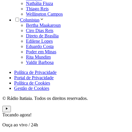
Nathália Fiuza
Thiago Reis
Wellington Campos
Colunistas
Bertha Maakaroun
Ciro Dias Reis
Direto de Brasília
Edilene Lopes
Eduardo Costa
Poder em Minas
Rita Mundim
Valdir Barbosa
Política de Privacidade
Portal de Privacidade
Política de Cookies
Gestão de Cookies
© Rádio Itatiaia. Todos os direitos reservados.
Tocando agora!
Ouça ao vivo
/
24h