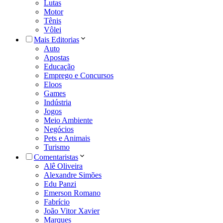
Lutas
Motor
Tênis
Vôlei
Mais Editorias
Auto
Apostas
Educação
Emprego e Concursos
Eloos
Games
Indústria
Jogos
Meio Ambiente
Negócios
Pets e Animais
Turismo
Comentaristas
Alê Oliveira
Alexandre Simões
Edu Panzi
Emerson Romano
Fabrício
João Vitor Xavier
Marques