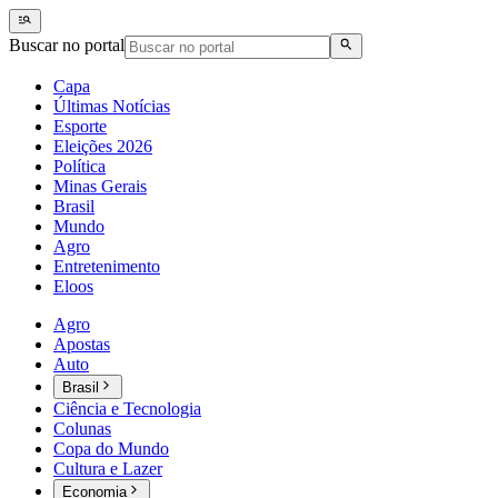
Buscar no portal
Capa
Últimas Notícias
Esporte
Eleições 2026
Política
Minas Gerais
Brasil
Mundo
Agro
Entretenimento
Eloos
Agro
Apostas
Auto
Brasil
Ciência e Tecnologia
Colunas
Copa do Mundo
Cultura e Lazer
Economia