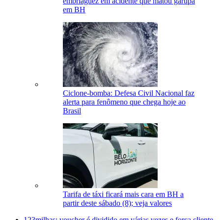
embriaguez em acidente que matou garupa
em BH
Ciclone-bomba: Defesa Civil Nacional faz
alerta para fenômeno que chega hoje ao
Brasil
Tarifa de táxi ficará mais cara em BH a
partir deste sábado (8); veja valores
123milhas: voucher é dividido em várias vezes e força cliente