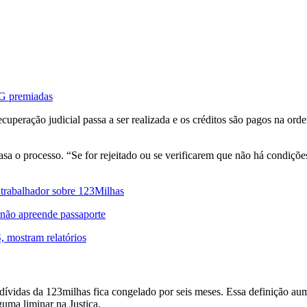
MG premiadas
uperação judicial passa a ser realizada e os créditos são pagos na orde
a o processo. “Se for rejeitado ou se verificarem que não há condiçõe
z trabalhador sobre 123Milhas
 não apreende passaporte
, mostram relatórios
ívidas da 123milhas fica congelado por seis meses. Essa definição aum
uma liminar na Justiça.