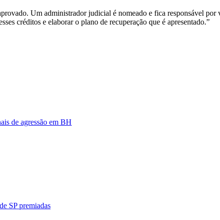
 aprovado. Um administrador judicial é nomeado e fica responsável por v
r esses créditos e elaborar o plano de recuperação que é apresentado.”
nais de agressão em BH
 de SP premiadas