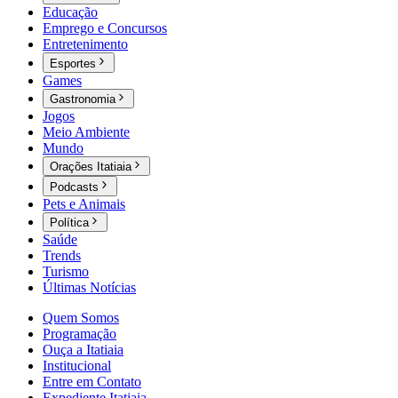
Educação
Emprego e Concursos
Entretenimento
Esportes
Games
Gastronomia
Jogos
Meio Ambiente
Mundo
Orações Itatiaia
Podcasts
Pets e Animais
Política
Saúde
Trends
Turismo
Últimas Notícias
Quem Somos
Programação
Ouça a Itatiaia
Institucional
Entre em Contato
Expediente Itatiaia