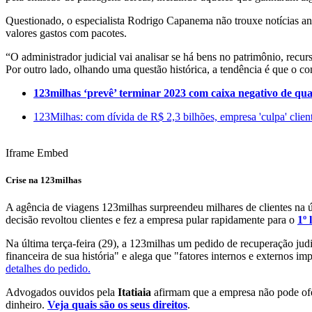
Questionado, o especialista Rodrigo Capanema não trouxe notícias a
valores gastos com pacotes.
“O administrador judicial vai analisar se há bens no patrimônio, recu
Por outro lado, olhando uma questão histórica, a tendência é que o co
123milhas ‘prevê’ terminar 2023 com caixa negativo de qu
123Milhas: com dívida de R$ 2,3 bilhões, empresa 'culpa' clien
Iframe Embed
Crise na 123milhas
A agência de viagens 123milhas surpreendeu milhares de clientes na ú
decisão revoltou clientes e fez a empresa pular rapidamente para o
1º
Na última terça-feira (29), a 123milhas um pedido de recuperação jud
financeira de sua história" e alega que "fatores internos e externos i
detalhes do pedido.
Advogados ouvidos pela
Itatiaia
afirmam que a empresa não pode ofe
dinheiro.
Veja quais são os seus direitos
.