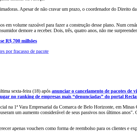
nimadoras. Apesar de não cravar um prazo, o coordenador do Direito d
rsos em volume razoável para fazer a construção desse plano. Num cenário
nsumidor demore a receber. Dois, três, quatro anos, não me surpreender
ase R$ 700 milhões
tes por fracasso de pacote
ltima sexta-feira (18) após
anunciar o cancelamento de pacotes de v
 lugar no ranking de empresas mais “denunciadas” do portal Re
icial na 1ª Vara Empresarial da Comarca de Belo Horizonte, em Minas G
mpuseram um aumento considerável de seus passivos nos últimos anos". O 
recer apenas vouchers como forma de reembolso para os clientes e exp