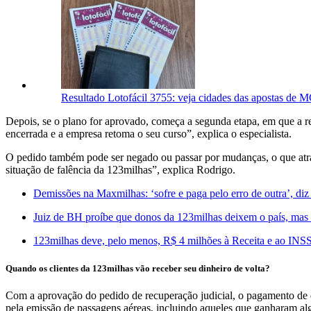
Resultado Lotofácil 3755: veja cidades das apostas de 
Depois, se o plano for aprovado, começa a segunda etapa, em que a rec
encerrada e a empresa retoma o seu curso”, explica o especialista.
O pedido também pode ser negado ou passar por mudanças, o que atras
situação de falência da 123milhas”, explica Rodrigo.
Demissões na Maxmilhas: ‘sofre e paga pelo erro de outra’, di
Juiz de BH proíbe que donos da 123milhas deixem o país, mas
123milhas deve, pelo menos, R$ 4 milhões à Receita e ao INSS
Quando os clientes da 123milhas vão receber seu dinheiro de volta?
Com a aprovação do pedido de recuperação judicial, o pagamento de d
pela emissão de passagens aéreas, incluindo aqueles que ganharam alg