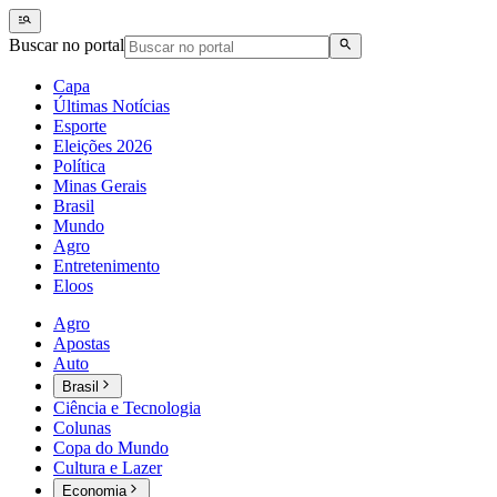
Buscar no portal
Capa
Últimas Notícias
Esporte
Eleições 2026
Política
Minas Gerais
Brasil
Mundo
Agro
Entretenimento
Eloos
Agro
Apostas
Auto
Brasil
Ciência e Tecnologia
Colunas
Copa do Mundo
Cultura e Lazer
Economia