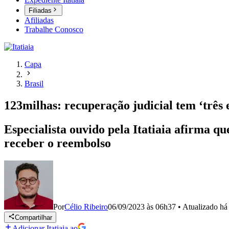
Filiadas
Afiliadas
Trabalhe Conosco
Capa
Brasil
123milhas: recuperação judicial tem ‘três
Especialista ouvido pela Itatiaia afirma 
receber o reembolso
Por
Célio Ribeiro
06/09/2023 às 06h37
•
Atualizado
há
Compartilhar
Adicionar Itatiaia ao