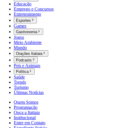
Educação
Emprego e Concursos
Entretenimento
Esportes
Games
Gastronomia
Jogos
Meio Ambiente
Mundo
Orações Itatiaia
Podcasts
Pets e Animais
Política
Saúde
Trends
Turismo
Últimas Notícias
Quem Somos
Programação
Ouça a Itatiaia
Institucional
Entre em Contato
Expediente Itatiaia