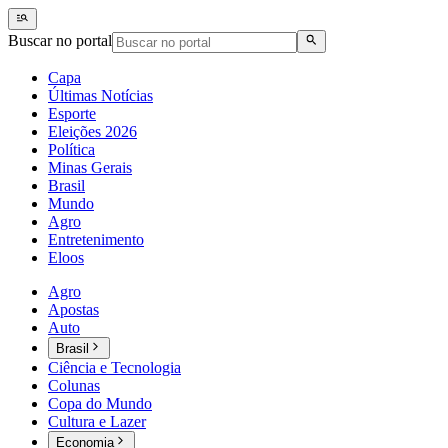
Buscar no portal
Capa
Últimas Notícias
Esporte
Eleições 2026
Política
Minas Gerais
Brasil
Mundo
Agro
Entretenimento
Eloos
Agro
Apostas
Auto
Brasil
Ciência e Tecnologia
Colunas
Copa do Mundo
Cultura e Lazer
Economia