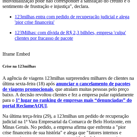
individualização pode não corresponder a satisfação do crédito e o
sentimento de frustração e injustiça", declara.
123milhas entra com pedido de recuperação judicial e alega
'pior crise financeira'
123Milhas: com dívida de R$ 2,3 bilhões, empresa 'culpa'
clientes por fracasso de pacote
Iframe Embed
Crise na 123milhas
A agência de viagens 123milhas surpreendeu milhares de clientes na
última sexta-feira (18) após
anunciar o cancelamento de pacotes
de viagens promocionais
, que atraíam muitas pessoas pelo preço
baixo. A decisão revoltou clientes e fez a empresa pular rapidamente
para o
1º lugar no ranking de empresas mais “denunciadas” do
portal ReclameAQUI
.
Na última terça-feira (29), a 123milhas um pedido de recuperação
judicial na 1ª Vara Empresarial da Comarca de Belo Horizonte, em
Minas Gerais. No pedido, a empresa afirma que enfrenta a "pior
crise financeira de sua história" e alega que "fatores internos e