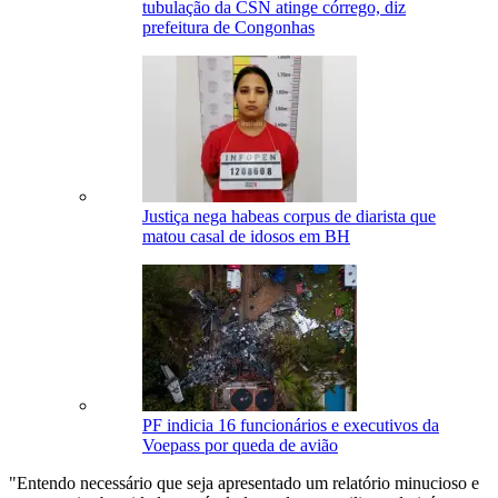
tubulação da CSN atinge córrego, diz
prefeitura de Congonhas
Justiça nega habeas corpus de diarista que
matou casal de idosos em BH
PF indicia 16 funcionários e executivos da
Voepass por queda de avião
"Entendo necessário que seja apresentado um relatório minucioso e