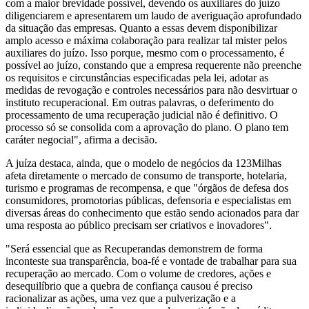
com a maior brevidade possível, devendo os auxiliares do juízo
diligenciarem e apresentarem um laudo de averiguação aprofundado
da situação das empresas. Quanto a essas devem disponibilizar
amplo acesso e máxima colaboração para realizar tal mister pelos
auxiliares do juízo. Isso porque, mesmo com o processamento, é
possível ao juízo, constando que a empresa requerente não preenche
os requisitos e circunstâncias especificadas pela lei, adotar as
medidas de revogação e controles necessários para não desvirtuar o
instituto recuperacional. Em outras palavras, o deferimento do
processamento de uma recuperação judicial não é definitivo. O
processo só se consolida com a aprovação do plano. O plano tem
caráter negocial", afirma a decisão.
A juíza destaca, ainda, que o modelo de negócios da 123Milhas
afeta diretamente o mercado de consumo de transporte, hotelaria,
turismo e programas de recompensa, e que "órgãos de defesa dos
consumidores, promotorias públicas, defensoria e especialistas em
diversas áreas do conhecimento que estão sendo acionados para dar
uma resposta ao público precisam ser criativos e inovadores".
"Será essencial que as Recuperandas demonstrem de forma
inconteste sua transparência, boa-fé e vontade de trabalhar para sua
recuperação ao mercado. Com o volume de credores, ações e
desequilíbrio que a quebra de confiança causou é preciso
racionalizar as ações, uma vez que a pulverização e a