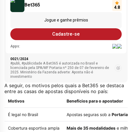
Bet365
4.8
Jogue e ganhe prêmios
Cadastre-se
Apps:
0021/2024
#publi, #publicidade A Bet365 é autorizada no Brasil e
licenciada pela SPA/MF Portaria nº 250 de 07 de fevereiro de
2025. Ministério da Fazenda adverte: Aposta não é
investimento
A seguir, os motivos pelos quais a Bet365 se destaca
entre as casas de apostas disponíveis no país:
Motivos
Benefícios para o apostador
É legal no Brasil
Apostas seguras sob a
Portaria 
Cobertura esportiva ampla
Mais de 35 modalidades
e milha