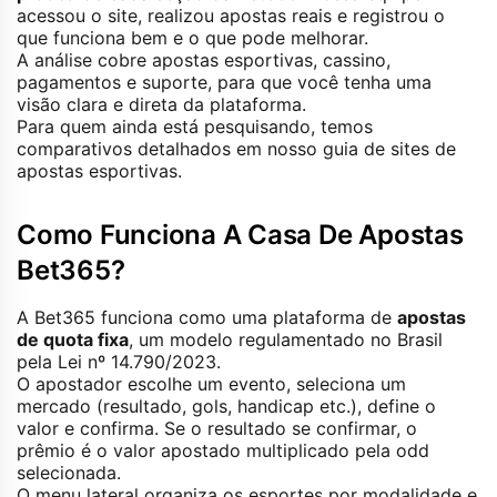
acessou o site, realizou apostas reais e registrou o
que funciona bem e o que pode melhorar.
A análise cobre apostas esportivas, cassino,
pagamentos e suporte, para que você tenha uma
visão clara e direta da plataforma.
Para quem ainda está pesquisando, temos
comparativos detalhados em nosso guia de sites de
apostas esportivas.
Como Funciona A Casa De Apostas
Bet365?
A Bet365 funciona como uma plataforma de
apostas
de quota fixa
, um modelo regulamentado no Brasil
pela Lei nº 14.790/2023.
O apostador escolhe um evento, seleciona um
mercado (resultado, gols, handicap etc.), define o
valor e confirma. Se o resultado se confirmar, o
prêmio é o valor apostado multiplicado pela odd
selecionada.
O menu lateral organiza os esportes por modalidade e