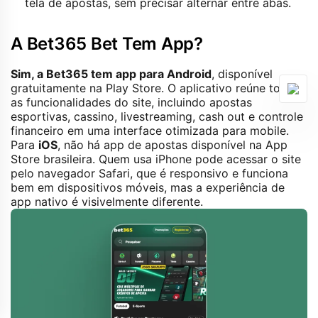
tela de apostas, sem precisar alternar entre abas.
A Bet365 Bet Tem App?
Sim, a Bet365 tem app para Android
, disponível
gratuitamente na Play Store. O aplicativo reúne todas
as funcionalidades do site, incluindo apostas
esportivas, cassino, livestreaming, cash out e controle
financeiro em uma interface otimizada para mobile.
Para
iOS
, não há app de apostas disponível na App
Store brasileira. Quem usa iPhone pode acessar o site
pelo navegador Safari, que é responsivo e funciona
bem em dispositivos móveis, mas a experiência de
app nativo é visivelmente diferente.