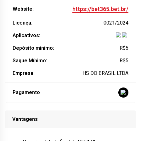
https://bet365.bet.br/
Website:
Licença:
0021/2024
Aplicativos:
Depósito mínimo:
R$5
Saque Mínimo:
R$5
Empresa:
HS DO BRASIL LTDA
Pagamento
Vantagens