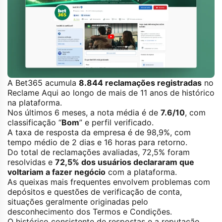
A Bet365 acumula
8.844 reclamações registradas
no
Reclame Aqui ao longo de mais de 11 anos de histórico
na plataforma.
Nos últimos 6 meses, a nota média é de
7.6/10
, com
classificação “
Bom
” e perfil verificado.
A taxa de resposta da empresa é de 98,9%, com
tempo médio de 2 dias e 16 horas para retorno.
Do total de reclamações avaliadas, 72,5% foram
resolvidas e
72,5% dos usuários declararam que
voltariam a fazer negócio
com a plataforma.
As queixas mais frequentes envolvem problemas com
depósitos e questões de verificação de conta,
situações geralmente originadas pelo
desconhecimento dos Termos e Condições.
O histórico consistente de respostas e a reputação