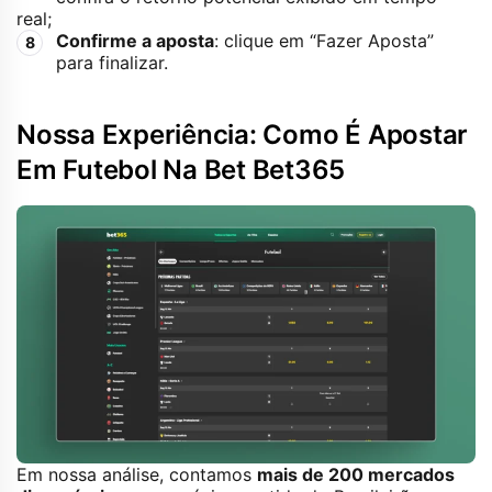
real;
Confirme a aposta
: clique em “Fazer Aposta”
para finalizar.
Nossa Experiência: Como É Apostar
Em Futebol Na Bet Bet365
Em nossa análise, contamos
mais de 200 mercados