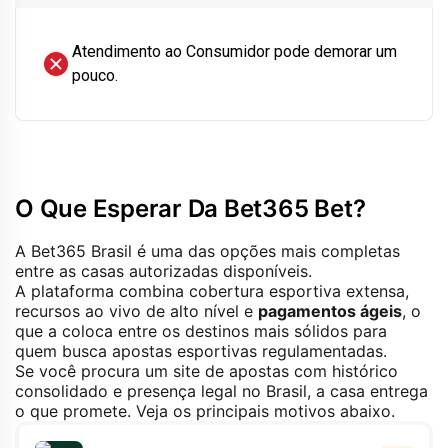
Atendimento ao Consumidor pode demorar um
pouco.
O Que Esperar Da Bet365 Bet?
A Bet365 Brasil é uma das opções mais completas
entre as casas autorizadas disponíveis.
A plataforma combina cobertura esportiva extensa,
recursos ao vivo de alto nível e
pagamentos ágeis
, o
que a coloca entre os destinos mais sólidos para
quem busca apostas esportivas regulamentadas.
Se você procura um site de apostas com histórico
consolidado e presença legal no Brasil, a casa entrega
o que promete. Veja os principais motivos abaixo.