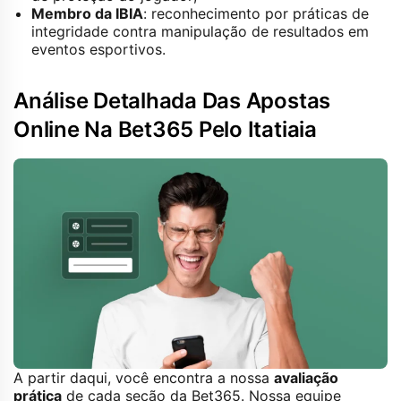
Membro da IBIA
: reconhecimento por práticas de
integridade contra manipulação de resultados em
eventos esportivos.
Análise Detalhada Das Apostas
Online Na Bet365 Pelo Itatiaia
A partir daqui, você encontra a nossa
avaliação
prática
de cada seção da Bet365. Nossa equipe