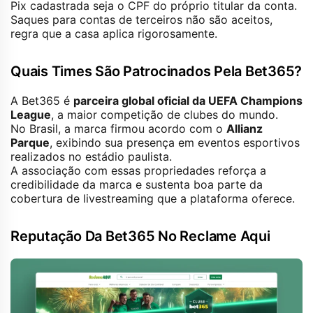
Pix cadastrada seja o CPF do próprio titular da conta.
Saques para contas de terceiros não são aceitos,
regra que a casa aplica rigorosamente.
Quais Times São Patrocinados Pela Bet365?
A Bet365 é
parceira global oficial da UEFA Champions
League
, a maior competição de clubes do mundo.
No Brasil, a marca firmou acordo com o
Allianz
Parque
, exibindo sua presença em eventos esportivos
realizados no estádio paulista.
A associação com essas propriedades reforça a
credibilidade da marca e sustenta boa parte da
cobertura de livestreaming que a plataforma oferece.
Reputação Da Bet365 No Reclame Aqui