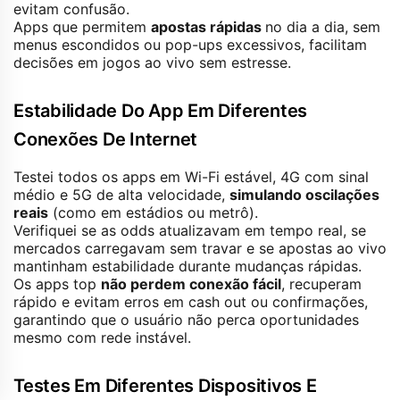
evitam confusão.
Apps que permitem
apostas rápidas
no dia a dia, sem
menus escondidos ou pop-ups excessivos, facilitam
decisões em jogos ao vivo sem estresse.
Estabilidade Do App Em Diferentes
Conexões De Internet
Testei todos os apps em Wi-Fi estável, 4G com sinal
médio e 5G de alta velocidade,
simulando oscilações
reais
(como em estádios ou metrô).
Verifiquei se as odds atualizavam em tempo real, se
mercados carregavam sem travar e se apostas ao vivo
mantinham estabilidade durante mudanças rápidas.
Os apps top
não perdem conexão fácil
, recuperam
rápido e evitam erros em cash out ou confirmações,
garantindo que o usuário não perca oportunidades
mesmo com rede instável.
Testes Em Diferentes Dispositivos E