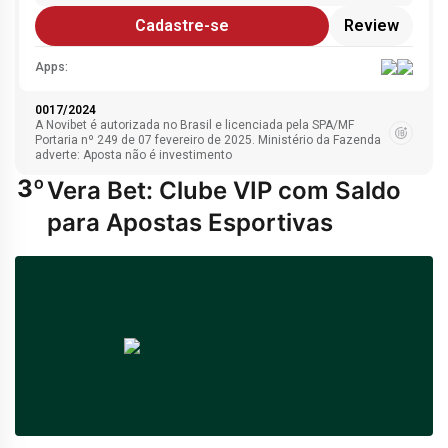
Cadastre-se
Review
Apps:
0017/2024
A Novibet é autorizada no Brasil e licenciada pela SPA/MF
Portaria nº 249 de 07 fevereiro de 2025. Ministério da Fazenda
adverte: Aposta não é investimento
3º
Vera Bet: Clube VIP com Saldo
para Apostas Esportivas