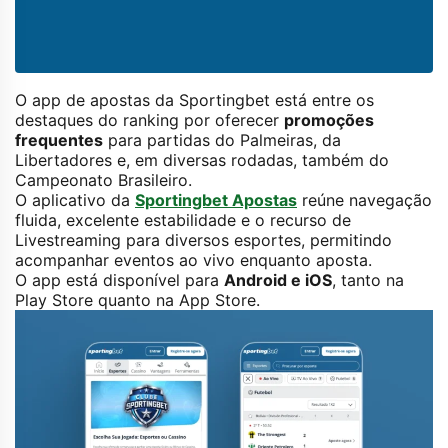
O app de apostas da Sportingbet está entre os
destaques do ranking por oferecer
promoções
frequentes
para partidas do Palmeiras, da
Libertadores e, em diversas rodadas, também do
Campeonato Brasileiro.
O aplicativo da
Sportingbet Apostas
reúne navegação
fluida, excelente estabilidade e o recurso de
Livestreaming para diversos esportes, permitindo
acompanhar eventos ao vivo enquanto aposta.
O app está disponível para
Android e iOS
, tanto na
Play Store quanto na App Store.