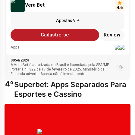
Vera Bet
4.6
Apostas VIP
Cadastre-se
Review
Apps:
0054/2024
A Vera Bet é autorizada no Brasil e licenciada pela SPA/MF
Portaria nº 322 de 17 de fevereiro de 2025. Ministério da
Fazenda adverte: Aposta não é investimento
4º
Superbet: Apps Separados Para
Esportes e Cassino