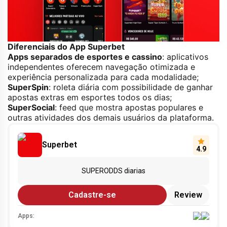
Diferenciais do App Superbet
Apps separados de esportes e cassino
: aplicativos
independentes oferecem navegação otimizada e
experiência personalizada para cada modalidade;
SuperSpin
: roleta diária com possibilidade de ganhar
apostas extras em esportes todos os dias;
SuperSocial
: feed que mostra apostas populares e
outras atividades dos demais usuários da plataforma.
Superbet
4.9
SUPERODDS diarias
Cadastre-se
Review
Apps: