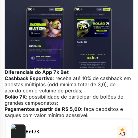
Diferenciais do App 7k Bet
Cashback Esportivo
: receba até 10% de cashback em
apostas múltiplas (odd mínima total de 3,0), de
acordo com o volume de perdas;
Bolão 7K
: possibilidade de participar de bolões de
grandes campeonatos;
Pagamentos a partir de R$ 5,00
: faça depósitos e
saques com valor mínimo acessível.
Bet7K
4.7