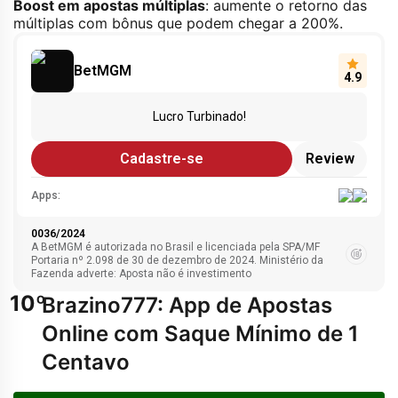
Boost em apostas múltiplas
: aumente o retorno das
múltiplas com bônus que podem chegar a 200%.
BetMGM
4.9
Lucro Turbinado!
Cadastre-se
Review
Apps:
0036/2024
A BetMGM é autorizada no Brasil e licenciada pela SPA/MF
Portaria nº 2.098 de 30 de dezembro de 2024. Ministério da
Fazenda adverte: Aposta não é investimento
10º
Brazino777: App de Apostas
Online com Saque Mínimo de 1
Centavo