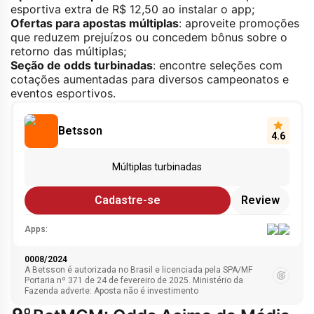
esportiva extra de R$ 12,50 ao instalar o app;
Ofertas para apostas múltiplas
: aproveite promoções
que reduzem prejuízos ou concedem bônus sobre o
retorno das múltiplas;
Seção de odds turbinadas
: encontre seleções com
cotações aumentadas para diversos campeonatos e
eventos esportivos.
Betsson
4.6
Múltiplas turbinadas
Cadastre-se
Review
Apps:
0008/2024
A Betsson é autorizada no Brasil e licenciada pela SPA/MF
Portaria nº 371 de 24 de fevereiro de 2025. Ministério da
Fazenda adverte: Aposta não é investimento