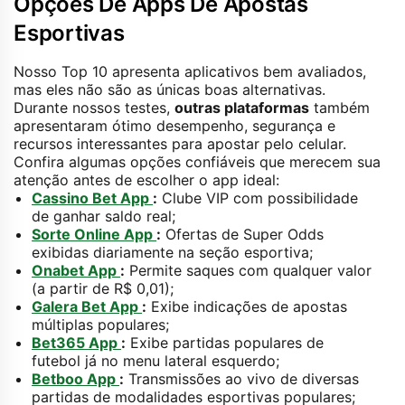
Opções De Apps De Apostas
Esportivas
Nosso Top 10 apresenta aplicativos bem avaliados,
mas eles não são as únicas boas alternativas.
Durante nossos testes,
outras plataformas
também
apresentaram ótimo desempenho, segurança e
recursos interessantes para apostar pelo celular.
Confira algumas opções confiáveis que merecem sua
atenção antes de escolher o app ideal:
Cassino Bet App
:
Clube VIP com possibilidade
de ganhar saldo real;
Sorte Online App
:
Ofertas de Super Odds
exibidas diariamente na seção esportiva;
Onabet App
:
Permite saques com qualquer valor
(a partir de R$ 0,01);
Galera Bet App
:
Exibe indicações de apostas
múltiplas populares;
Bet365 App
:
Exibe partidas populares de
futebol já no menu lateral esquerdo;
Betboo App
:
Transmissões ao vivo de diversas
partidas de modalidades esportivas populares;