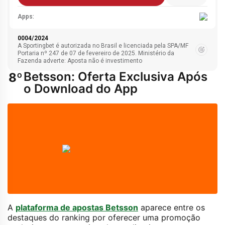
Apps:
0004/2024
A Sportingbet é autorizada no Brasil e licenciada pela SPA/MF
Portaria nº 247 de 07 de fevereiro de 2025. Ministério da
Fazenda adverte: Aposta não é investimento
Betsson: Oferta Exclusiva Após
8º
o Download do App
A
plataforma de apostas Betsson
aparece entre os
destaques do ranking por oferecer uma promoção