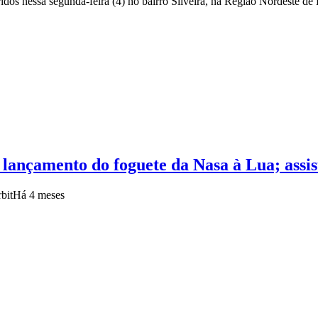
ridos nessa segunda-feira (4) no bairro Silveira, na Região Nordeste de
o lançamento do foguete da Nasa à Lua; assis
bit
Há 4 meses