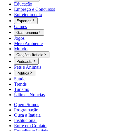
Educação
Emprego e Concursos
Entretenimento
Esportes
Games
Gastronomia
Jogos
Meio Ambiente
Mundo
Orações Itatiaia
Podcasts
Pets e Animais
Política
Saúde
Trends
Turismo
Últimas Notícias
Quem Somos
Programação
Ouça a Itatiaia
Institucional
Entre em Contato
Expediente Itatiaia