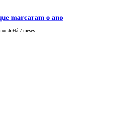
s que marcaram o ano
o mundo
Há 7 meses