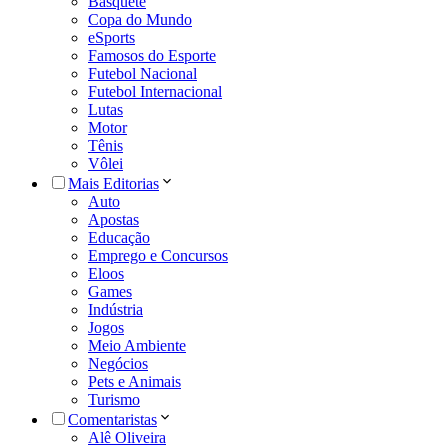
Basquete
Copa do Mundo
eSports
Famosos do Esporte
Futebol Nacional
Futebol Internacional
Lutas
Motor
Tênis
Vôlei
Mais Editorias
Auto
Apostas
Educação
Emprego e Concursos
Eloos
Games
Indústria
Jogos
Meio Ambiente
Negócios
Pets e Animais
Turismo
Comentaristas
Alê Oliveira