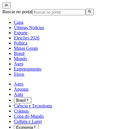
Buscar no portal
Capa
Últimas Notícias
Esporte
Eleições 2026
Política
Minas Gerais
Brasil
Mundo
Agro
Entretenimento
Eloos
Agro
Apostas
Auto
Brasil
Ciência e Tecnologia
Colunas
Copa do Mundo
Cultura e Lazer
Economia