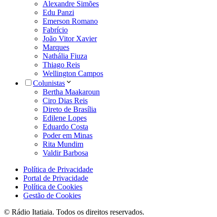
Alexandre Simões
Edu Panzi
Emerson Romano
Fabrício
João Vitor Xavier
Marques
Nathália Fiuza
Thiago Reis
Wellington Campos
Colunistas
Bertha Maakaroun
Ciro Dias Reis
Direto de Brasília
Edilene Lopes
Eduardo Costa
Poder em Minas
Rita Mundim
Valdir Barbosa
Política de Privacidade
Portal de Privacidade
Política de Cookies
Gestão de Cookies
© Rádio Itatiaia. Todos os direitos reservados.