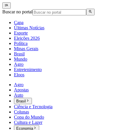
Buscar no portal
Capa
Últimas Notícias
Esporte
Eleições 2026
Política
Minas Gerais
Brasil
Mundo
Agro
Entretenimento
Eloos
Agro
Apostas
Auto
Brasil
Ciência e Tecnologia
Colunas
Copa do Mundo
Cultura e Lazer
Economia