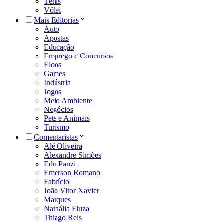
Tênis
Vôlei
Mais Editorias
Auto
Apostas
Educação
Emprego e Concursos
Eloos
Games
Indústria
Jogos
Meio Ambiente
Negócios
Pets e Animais
Turismo
Comentaristas
Alê Oliveira
Alexandre Simões
Edu Panzi
Emerson Romano
Fabrício
João Vitor Xavier
Marques
Nathália Fiuza
Thiago Reis