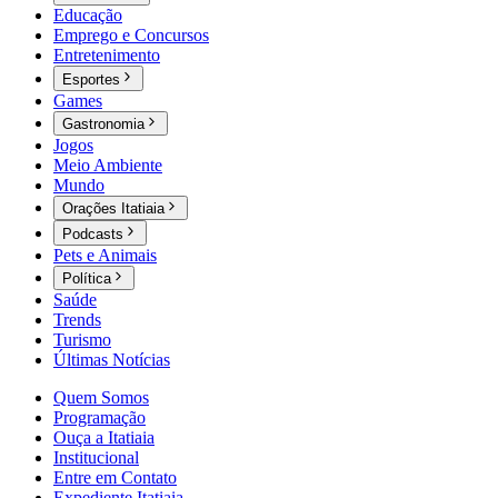
Educação
Emprego e Concursos
Entretenimento
Esportes
Games
Gastronomia
Jogos
Meio Ambiente
Mundo
Orações Itatiaia
Podcasts
Pets e Animais
Política
Saúde
Trends
Turismo
Últimas Notícias
Quem Somos
Programação
Ouça a Itatiaia
Institucional
Entre em Contato
Expediente Itatiaia