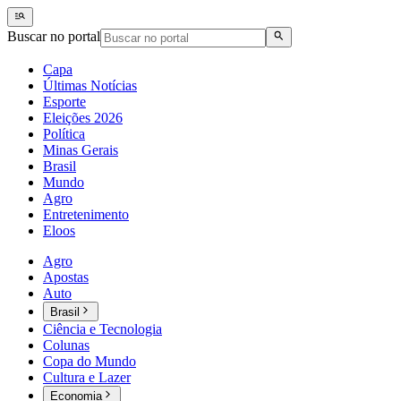
Buscar no portal
Capa
Últimas Notícias
Esporte
Eleições 2026
Política
Minas Gerais
Brasil
Mundo
Agro
Entretenimento
Eloos
Agro
Apostas
Auto
Brasil
Ciência e Tecnologia
Colunas
Copa do Mundo
Cultura e Lazer
Economia