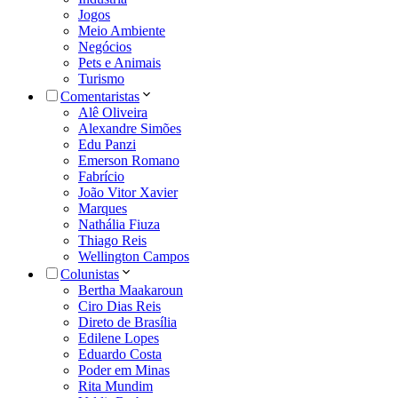
Jogos
Meio Ambiente
Negócios
Pets e Animais
Turismo
Comentaristas
Alê Oliveira
Alexandre Simões
Edu Panzi
Emerson Romano
Fabrício
João Vitor Xavier
Marques
Nathália Fiuza
Thiago Reis
Wellington Campos
Colunistas
Bertha Maakaroun
Ciro Dias Reis
Direto de Brasília
Edilene Lopes
Eduardo Costa
Poder em Minas
Rita Mundim