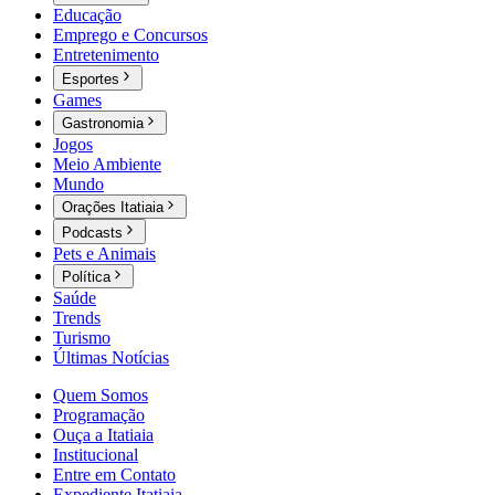
Educação
Emprego e Concursos
Entretenimento
Esportes
Games
Gastronomia
Jogos
Meio Ambiente
Mundo
Orações Itatiaia
Podcasts
Pets e Animais
Política
Saúde
Trends
Turismo
Últimas Notícias
Quem Somos
Programação
Ouça a Itatiaia
Institucional
Entre em Contato
Expediente Itatiaia