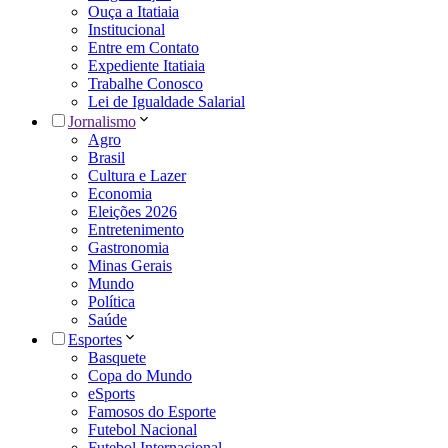
Ouça a Itatiaia
Institucional
Entre em Contato
Expediente Itatiaia
Trabalhe Conosco
Lei de Igualdade Salarial
Jornalismo
Agro
Brasil
Cultura e Lazer
Economia
Eleições 2026
Entretenimento
Gastronomia
Minas Gerais
Mundo
Política
Saúde
Esportes
Basquete
Copa do Mundo
eSports
Famosos do Esporte
Futebol Nacional
Futebol Internacional