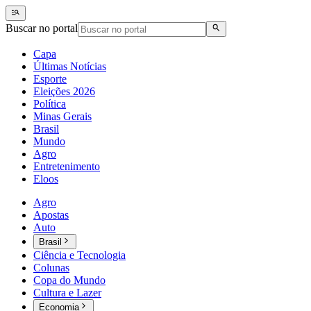
Buscar no portal
Capa
Últimas Notícias
Esporte
Eleições 2026
Política
Minas Gerais
Brasil
Mundo
Agro
Entretenimento
Eloos
Agro
Apostas
Auto
Brasil
Ciência e Tecnologia
Colunas
Copa do Mundo
Cultura e Lazer
Economia