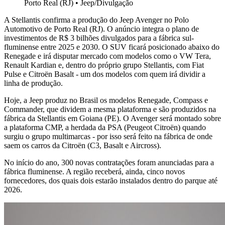
Porto Real (RJ)
•
Jeep/Divulgação
A Stellantis confirma a produção do Jeep Avenger no Polo
Automotivo de Porto Real (RJ). O anúncio integra o plano de
investimentos de R$ 3 bilhões divulgados para a fábrica sul-
fluminense entre 2025 e 2030. O SUV ficará posicionado abaixo do
Renegade e irá disputar mercado com modelos como o VW Tera,
Renault Kardian e, dentro do próprio grupo Stellantis, com Fiat
Pulse e Citroën Basalt - um dos modelos com quem irá dividir a
linha de produção.
Hoje, a Jeep produz no Brasil os modelos Renegade, Compass e
Commander, que dividem a mesma plataforma e são produzidos na
fábrica da Stellantis em Goiana (PE). O Avenger será montado sobre
a plataforma CMP, a herdada da PSA (Peugeot Citroën) quando
surgiu o grupo multimarcas - por isso será feito na fábrica de onde
saem os carros da Citroën (C3, Basalt e Aircross).
No início do ano, 300 novas contratações foram anunciadas para a
fábrica fluminense. A região receberá, ainda, cinco novos
fornecedores, dos quais dois estarão instalados dentro do parque até
2026.