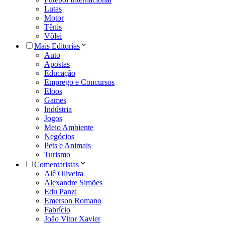
Lutas
Motor
Tênis
Vôlei
Mais Editorias
Auto
Apostas
Educação
Emprego e Concursos
Eloos
Games
Indústria
Jogos
Meio Ambiente
Negócios
Pets e Animais
Turismo
Comentaristas
Alê Oliveira
Alexandre Simões
Edu Panzi
Emerson Romano
Fabrício
João Vitor Xavier