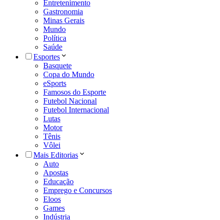
Entretenimento
Gastronomia
Minas Gerais
Mundo
Política
Saúde
Esportes
Basquete
Copa do Mundo
eSports
Famosos do Esporte
Futebol Nacional
Futebol Internacional
Lutas
Motor
Tênis
Vôlei
Mais Editorias
Auto
Apostas
Educação
Emprego e Concursos
Eloos
Games
Indústria