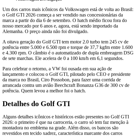
Um dos carros mais icônicos da Volkswagen está de volta ao Brasil:
o Golf GTI 2026 começa a ser vendido nas concessionárias da
marca a partir do dia 6 de setembro. O hatch médio ficou fora do
nosso mercado por 6 anos e, agora, está sendo importado da
Alemanha. O preço ainda não foi divulgado.
A oitava geração do Golf GTI tem motor 2.0 turbo tem 245 cv de
potência entre 5.000 e 6.500 rpm e torque de 37,7 kgfm entre 1.600
e 4.300 rpm. O câmbio é o automatizado de dupla embreagem DSG
de sete marchas. Ele acelera de 0 a 100 km/h em 6,1 segundos.
Para celebrar o retorno, a VW foi ousada em sua ação de
lançamento e colocou o Golf GTI, pilotado pelo CEO e presidente
da marca no Brasil, Ciro Possobon, para fazer uma corrida de
arrancada contra um avião Beechcraft Bonanza G36 de 300 cv de
potência. Quem levou a melhor foi o hatch.
Detalhes do Golf GTI
Alguns detalhes icônicos e históricos estão presentes no Golf GTI
2026: o primeiro é que na carroceria, o carro só tem faz menção à
montadora no emblema na grade. Além disso, os bancos são
revestidos em tecido xadrez, característica marcante dos carros