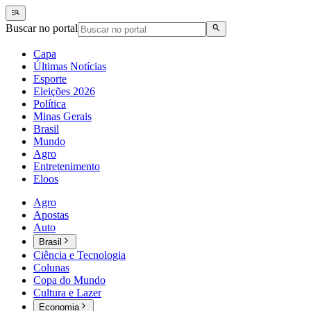
Buscar no portal
Capa
Últimas Notícias
Esporte
Eleições 2026
Política
Minas Gerais
Brasil
Mundo
Agro
Entretenimento
Eloos
Agro
Apostas
Auto
Brasil
Ciência e Tecnologia
Colunas
Copa do Mundo
Cultura e Lazer
Economia