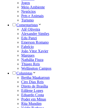
Jogos
Meio Ambiente
Negócios
Pets e Animais
Turismo
Comentaristas
Alê Oliveira
Alexandre Simões
Edu Panzi
Emerson Romano
Fabrício
João Vitor Xavier
Marques
Nathália Fiuza
Thiago Reis
Wellington Campos
Colunistas
Bertha Maakaroun
Ciro Dias Reis
Direto de Brasília
Edilene Lopes
Eduardo Costa
Poder em Minas
Rita Mundim
Valdir Barbosa