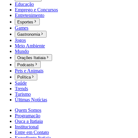
Educação
Emprego e Concursos
Entretenimento
Esportes
Games
Gastronomia
Jogos
Meio Ambiente
Mundo
Orações Itatiaia
Podcasts
Pets e Animais
Política
Saúde
Trends
Turismo
Últimas Notícias
Quem Somos
Programação
Ouça a Itatiaia
Institucional
Entre em Contato
Expediente Itatiaia