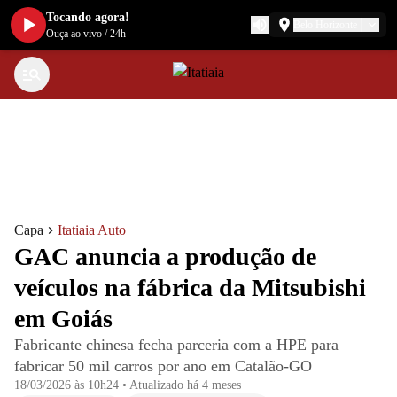
Tocando agora!
Belo Horizonte
Ouça ao vivo
/
24h
Capa
Itatiaia Auto
GAC anuncia a produção de
veículos na fábrica da Mitsubishi
em Goiás
Fabricante chinesa fecha parceria com a HPE para
fabricar 50 mil carros por ano em Catalão-GO
18/03/2026 às 10h24
•
Atualizado
há 4 meses