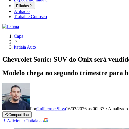
Filiadas
Afiliadas
Trabalhe Conosco
Capa
Itatiaia Auto
Chevrolet Sonic: SUV do Onix será vendid
Modelo chega no segundo trimestre para b
Por
Guilherme Silva
16/03/2026 às 00h37
•
Atualizado
Compartilhar
Adicionar Itatiaia ao