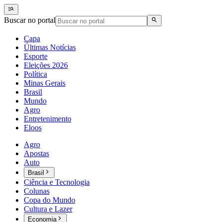
Buscar no portal
Capa
Últimas Notícias
Esporte
Eleições 2026
Política
Minas Gerais
Brasil
Mundo
Agro
Entretenimento
Eloos
Agro
Apostas
Auto
Brasil
Ciência e Tecnologia
Colunas
Copa do Mundo
Cultura e Lazer
Economia