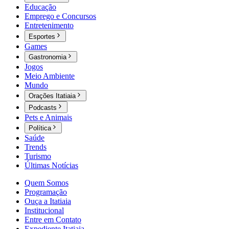
Educação
Emprego e Concursos
Entretenimento
Esportes
Games
Gastronomia
Jogos
Meio Ambiente
Mundo
Orações Itatiaia
Podcasts
Pets e Animais
Política
Saúde
Trends
Turismo
Últimas Notícias
Quem Somos
Programação
Ouça a Itatiaia
Institucional
Entre em Contato
Expediente Itatiaia