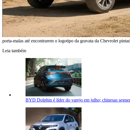
porta-malas até encontrarem o logotipo da gravata da Chevrolet pinta
Leia também
BYD Dolphin é líder do varejo em julho; chinesas segue